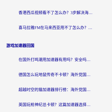
香港西瓜视频看不了怎么办？3步解决海外追剧难题，附靠谱加速器推荐
喜马拉雅FM在马来西亚用不了怎么办？海外华人亲测有效的回国加速指南
游戏加速器回国
在国外打鸣潮用加速器有用吗？安全吗？海外玩家国服游戏加速全指南
德国怎么玩地鼠传奇不卡顿？海外党国服游戏加速全攻略（含战双EVE实用指南）
超越时空的猫加速器排行榜：海外党国服游戏不卡顿的终极选择指南
英国玩枪神纪总卡顿？这篇加速器选择指南帮你告别延迟（附实测推荐）