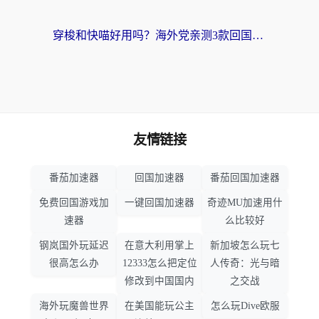
穿梭和快喵好用吗？海外党亲测3款回国加速器，附日本回国VPN避坑指南
友情链接
番茄加速器
回国加速器
番茄回国加速器
免费回国游戏加
一键回国加速器
奇迹MU加速用什
速器
么比较好
钢岚国外玩延迟
在意大利用掌上
新加坡怎么玩七
很高怎么办
12333怎么把定位
人传奇：光与暗
修改到中国国内
之交战
海外玩魔兽世界
在美国能玩公主
怎么玩Dive欧服