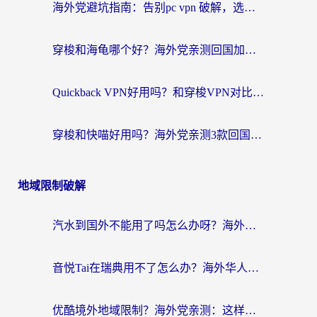
海外党避坑指南：告别pc vpn 破解，选对回国加速器轻松访问国内资源
穿梭和海龟哪个好？海外党亲测回国加速器，附电脑免费VPN推荐
Quickback VPN好用吗？和穿梭VPN对比哪个回国效果更好？海外党必看的真实测评与选择指南
穿梭和快喵好用吗？海外党亲测3款回国加速器，附日本回国VPN避坑指南
地域限制破解
汽水到国外不能用了吗怎么办呀？海外党追剧看片的救星在这里！
音悦Tai在瑞典用不了怎么办？海外华人追剧听歌的实用指南
优酷境外地域限制？海外党亲测：这样看国内剧再也不卡（附3个实用场景解决）