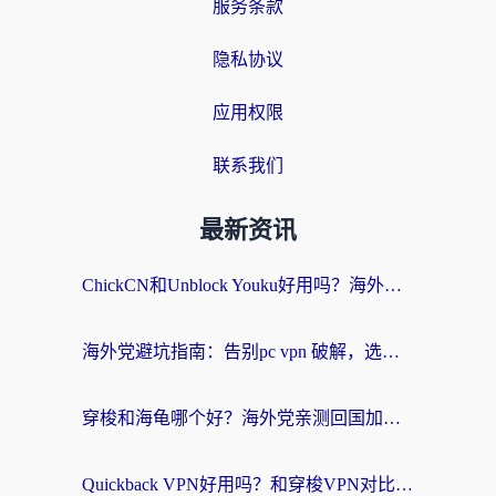
服务条款
隐私协议
应用权限
联系我们
最新资讯
ChickCN和Unblock Youku好用吗？海外党亲测3款回国加速器，附iOS免费选择指南
海外党避坑指南：告别pc vpn 破解，选对回国加速器轻松访问国内资源
穿梭和海龟哪个好？海外党亲测回国加速器，附电脑免费VPN推荐
Quickback VPN好用吗？和穿梭VPN对比哪个回国效果更好？海外党必看的真实测评与选择指南