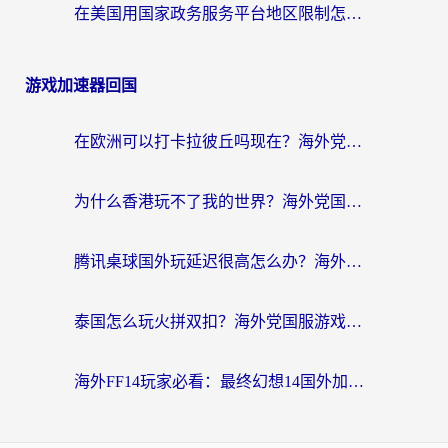
在美国用国家政务服务平台地区限制怎么办？海外华人必备的突破攻略（附追剧看片技巧）
游戏加速器回国
在欧洲可以打卡拉彼丘吗现在？海外党国服游戏加速器终极避坑指南
为什么香港玩不了我的世界？海外党国服游戏加速终极解决方案
腾讯桌球国外玩延迟很高怎么办？海外党亲测有效的国服游戏加速指南
泰国怎么玩火拼双扣？海外党国服游戏加速终极指南（附暗区突围植物大战僵尸实测）
海外FF14玩家必看：最终幻想14国外加速器下载安装全攻略+卡顿解决秘籍