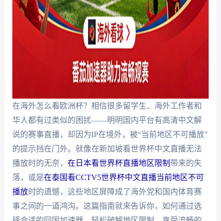
在海外怎么看欧洲杯？相信很多留学生、海外工作者和
华人都有过类似的困扰——明明国内平台有高清中文解
说的赛事直播，却因为IP在境外，被“当前地区不可播放”
的提示挡在门外。就像在新加坡看世界杯中文直播无法
播放时的无奈，
在日本看世界杯直播地区限制
带来的失
落，或是
在泰国看CCTV5世界杯中文直播当前地区不可
播放
时的遗憾，这些地区屏障成了海外党和国内体育赛
事之间的一道鸿沟。这篇指南就来告诉你，如何通过选
择合适的回国加速器，轻松破解地区限制，享受流畅的