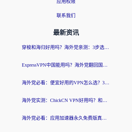
应用权限
联系我们
最新资讯
穿梭和海归好用吗？海外党亲测：3步选对回国加速器，无缝刷国内剧玩手游
ExpressVPN中国能用吗？海外党翻回国内的加速器选择指南（附番茄加速器实测）
海外党必看：便宜好用的VPN怎么选？3步解决回国访问难题+Steam改区技巧
海外党实测：ChickCN VPN好用吗？和OurPlay VPN对比哪个回国效果更好？附避坑指南
海外党必看：应用加速器永久免费版真的靠谱吗？教你选对回国加速器无缝刷国内资源