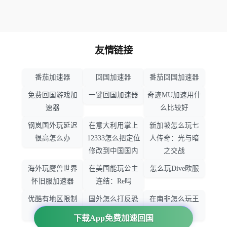
友情链接
番茄加速器
回国加速器
番茄回国加速器
免费回国游戏加
一键回国加速器
奇迹MU加速用什
速器
么比较好
钢岚国外玩延迟
在意大利用掌上
新加坡怎么玩七
很高怎么办
12333怎么把定位
人传奇：光与暗
修改到中国国内
之交战
海外玩魔兽世界
在美国能玩公主
怎么玩Dive欧服
怀旧服加速器
连结：Re吗
优酷有地区限制
国外怎么打反恐
在南非怎么玩王
吗
精英：全球攻势
者荣耀
下载App免费加速回国