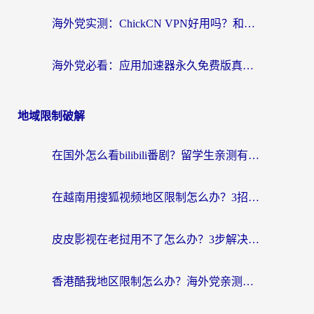
海外党实测：ChickCN VPN好用吗？和OurPlay VPN对比哪个回国效果更好？附避坑指南
海外党必看：应用加速器永久免费版真的靠谱吗？教你选对回国加速器无缝刷国内资源
地域限制破解
在国外怎么看bilibili番剧？留学生亲测有效的地域限制突破指南（附酷我酷狗音乐解决方法）
在越南用搜狐视频地区限制怎么办？3招解决海外看国内剧难题（附西瓜视频CCTV观看技巧）
皮皮影视在老挝用不了怎么办？3步解决海外看国内影视&财经的痛点
香港酷我地区限制怎么办？海外党亲测有效的回国加速方案来了