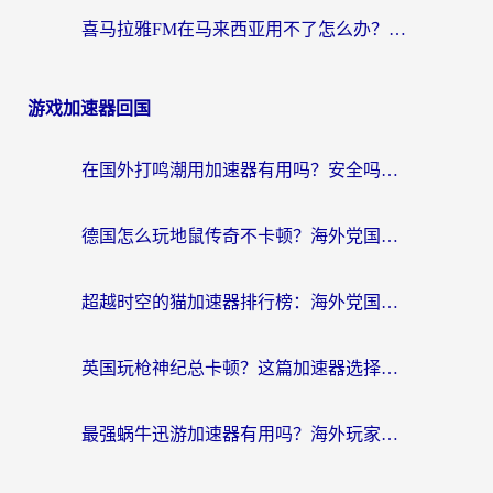
喜马拉雅FM在马来西亚用不了怎么办？海外华人亲测有效的回国加速指南
游戏加速器回国
在国外打鸣潮用加速器有用吗？安全吗？海外玩家国服游戏加速全指南
德国怎么玩地鼠传奇不卡顿？海外党国服游戏加速全攻略（含战双EVE实用指南）
超越时空的猫加速器排行榜：海外党国服游戏不卡顿的终极选择指南
英国玩枪神纪总卡顿？这篇加速器选择指南帮你告别延迟（附实测推荐）
最强蜗牛迅游加速器有用吗？海外玩家国服游戏加速避坑指南（附德国玩忍者必须死3流星蝴蝶剑解决办法）