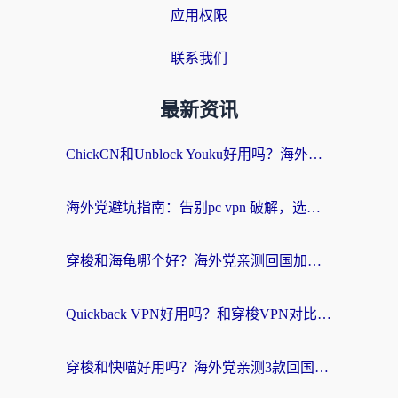
应用权限
联系我们
最新资讯
ChickCN和Unblock Youku好用吗？海外党亲测3款回国加速器，附iOS免费选择指南
海外党避坑指南：告别pc vpn 破解，选对回国加速器轻松访问国内资源
穿梭和海龟哪个好？海外党亲测回国加速器，附电脑免费VPN推荐
Quickback VPN好用吗？和穿梭VPN对比哪个回国效果更好？海外党必看的真实测评与选择指南
穿梭和快喵好用吗？海外党亲测3款回国加速器，附日本回国VPN避坑指南