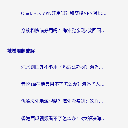
Quickback VPN好用吗？和穿梭VPN对比哪个回国效果更好？海外党必看的真实测评与选择指南
穿梭和快喵好用吗？海外党亲测3款回国加速器，附日本回国VPN避坑指南
地域限制破解
汽水到国外不能用了吗怎么办呀？海外党追剧看片的救星在这里！
音悦Tai在瑞典用不了怎么办？海外华人追剧听歌的实用指南
优酷境外地域限制？海外党亲测：这样看国内剧再也不卡（附3个实用场景解决）
香港西瓜视频看不了怎么办？3步解决海外追剧难题，附靠谱加速器推荐