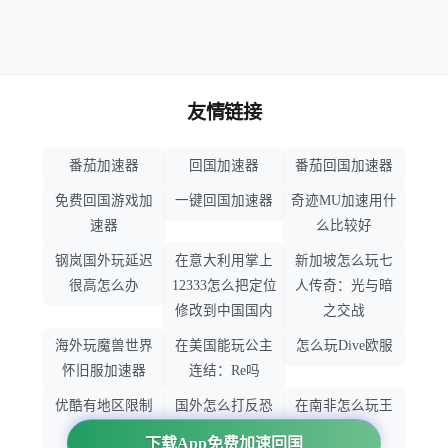
友情链接
番茄加速器
回国加速器
番茄回国加速器
免费回国游戏加
一键回国加速器
奇迹MU加速用什
速器
么比较好
钢岚国外玩延迟
在意大利用掌上
新加坡怎么玩七
很高怎么办
12333怎么把定位
人传奇：光与暗
修改到中国国内
之交战
海外玩魔兽世界
在美国能玩公主
怎么玩Dive欧服
怀旧服加速器
连结：Re吗
优酷有地区限制
国外怎么打反恐
在南非怎么玩王
吗
精英：全球攻势
者荣耀
下载App免费加速回国