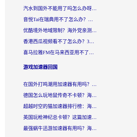
汽水到国外不能用了吗怎么办呀？海外党追剧看片的救星在这里！
音悦Tai在瑞典用不了怎么办？海外华人追剧听歌的实用指南
优酷境外地域限制？海外党亲测：这样看国内剧再也不卡（附3个实用场景解决）
香港西瓜视频看不了怎么办？3步解决海外追剧难题，附靠谱加速器推荐
喜马拉雅FM在马来西亚用不了怎么办？海外华人亲测有效的回国加速指南
游戏加速器回国
在国外打鸣潮用加速器有用吗？安全吗？海外玩家国服游戏加速全指南
德国怎么玩地鼠传奇不卡顿？海外党国服游戏加速全攻略（含战双EVE实用指南）
超越时空的猫加速器排行榜：海外党国服游戏不卡顿的终极选择指南
英国玩枪神纪总卡顿？这篇加速器选择指南帮你告别延迟（附实测推荐）
最强蜗牛迅游加速器有用吗？海外玩家国服游戏加速避坑指南（附德国玩忍者必须死3流星蝴蝶剑解决办法）