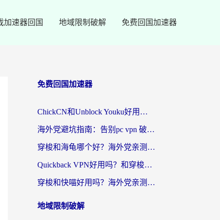
戏加速器回国
地域限制破解
免费回国加速器
免费回国加速器
ChickCN和Unblock Youku好用吗？海外党亲测3款回国加速器，附iOS免费选择指南
海外党避坑指南：告别pc vpn 破解，选对回国加速器轻松访问国内资源
穿梭和海龟哪个好？海外党亲测回国加速器，附电脑免费VPN推荐
Quickback VPN好用吗？和穿梭VPN对比哪个回国效果更好？海外党必看的真实测评与选择指南
穿梭和快喵好用吗？海外党亲测3款回国加速器，附日本回国VPN避坑指南
地域限制破解