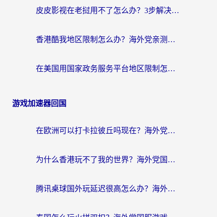
皮皮影视在老挝用不了怎么办？3步解决海外看国内影视&财经的痛点
香港酷我地区限制怎么办？海外党亲测有效的回国加速方案来了
在美国用国家政务服务平台地区限制怎么办？海外华人必备的突破攻略（附追剧看片技巧）
游戏加速器回国
在欧洲可以打卡拉彼丘吗现在？海外党国服游戏加速器终极避坑指南
为什么香港玩不了我的世界？海外党国服游戏加速终极解决方案
腾讯桌球国外玩延迟很高怎么办？海外党亲测有效的国服游戏加速指南