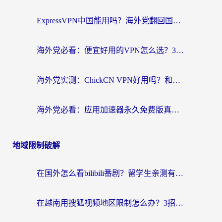
ExpressVPN中国能用吗？海外党翻回国内的加速器选择指南（附番茄加速器实测）
海外党必看：便宜好用的VPN怎么选？3步解决回国访问难题+Steam改区技巧
海外党实测：ChickCN VPN好用吗？和OurPlay VPN对比哪个回国效果更好？附避坑指南
海外党必看：应用加速器永久免费版真的靠谱吗？教你选对回国加速器无缝刷国内资源
地域限制破解
在国外怎么看bilibili番剧？留学生亲测有效的地域限制突破指南（附酷我酷狗音乐解决方法）
在越南用搜狐视频地区限制怎么办？3招解决海外看国内剧难题（附西瓜视频CCTV观看技巧）