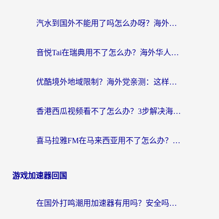
汽水到国外不能用了吗怎么办呀？海外党追剧看片的救星在这里！
音悦Tai在瑞典用不了怎么办？海外华人追剧听歌的实用指南
优酷境外地域限制？海外党亲测：这样看国内剧再也不卡（附3个实用场景解决）
香港西瓜视频看不了怎么办？3步解决海外追剧难题，附靠谱加速器推荐
喜马拉雅FM在马来西亚用不了怎么办？海外华人亲测有效的回国加速指南
游戏加速器回国
在国外打鸣潮用加速器有用吗？安全吗？海外玩家国服游戏加速全指南