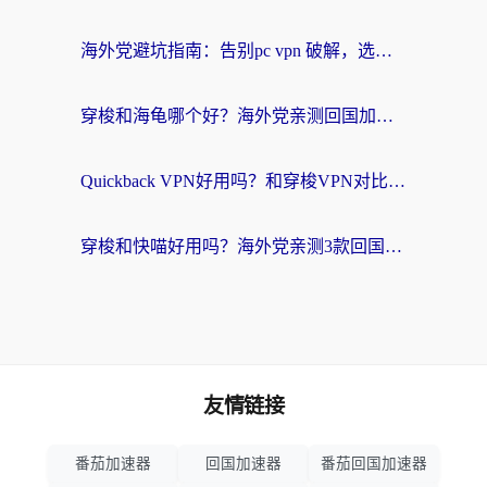
海外党避坑指南：告别pc vpn 破解，选对回国加速器轻松访问国内资源
穿梭和海龟哪个好？海外党亲测回国加速器，附电脑免费VPN推荐
Quickback VPN好用吗？和穿梭VPN对比哪个回国效果更好？海外党必看的真实测评与选择指南
穿梭和快喵好用吗？海外党亲测3款回国加速器，附日本回国VPN避坑指南
友情链接
番茄加速器
回国加速器
番茄回国加速器