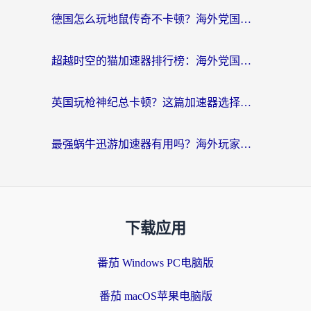
德国怎么玩地鼠传奇不卡顿？海外党国服游戏加速全攻略（含战双EVE实用指南）
超越时空的猫加速器排行榜：海外党国服游戏不卡顿的终极选择指南
英国玩枪神纪总卡顿？这篇加速器选择指南帮你告别延迟（附实测推荐）
最强蜗牛迅游加速器有用吗？海外玩家国服游戏加速避坑指南（附德国玩忍者必须死3流星蝴蝶剑解决办法）
下载应用
番茄 Windows PC电脑版
番茄 macOS苹果电脑版