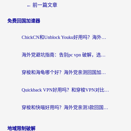
←
前一篇文章
免费回国加速器
ChickCN和Unblock Youku好用吗？海外党亲测3款回国加速器，附iOS免费选择指南
海外党避坑指南：告别pc vpn 破解，选对回国加速器轻松访问国内资源
穿梭和海龟哪个好？海外党亲测回国加速器，附电脑免费VPN推荐
Quickback VPN好用吗？和穿梭VPN对比哪个回国效果更好？海外党必看的真实测评与选择指南
穿梭和快喵好用吗？海外党亲测3款回国加速器，附日本回国VPN避坑指南
地域限制破解