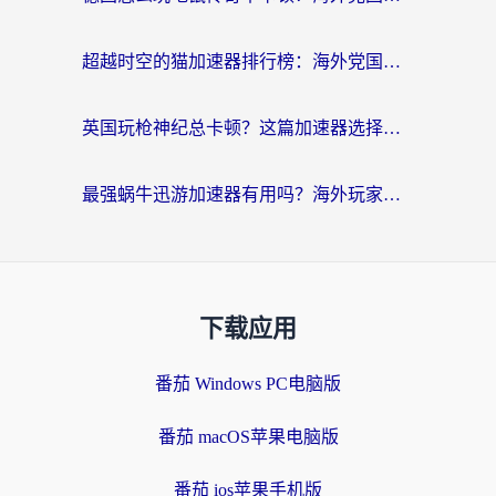
超越时空的猫加速器排行榜：海外党国服游戏不卡顿的终极选择指南
英国玩枪神纪总卡顿？这篇加速器选择指南帮你告别延迟（附实测推荐）
最强蜗牛迅游加速器有用吗？海外玩家国服游戏加速避坑指南（附德国玩忍者必须死3流星蝴蝶剑解决办法）
下载应用
番茄 Windows PC电脑版
番茄 macOS苹果电脑版
番茄 ios苹果手机版