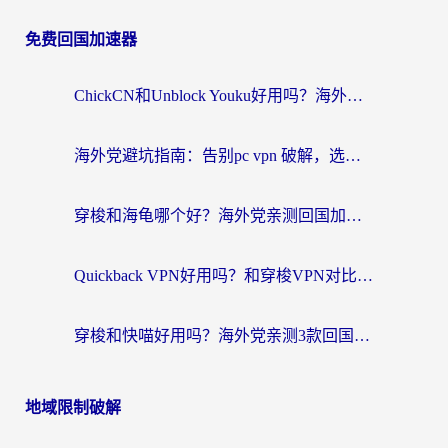
免费回国加速器
ChickCN和Unblock Youku好用吗？海外党亲测3款回国加速器，附iOS免费选择指南
海外党避坑指南：告别pc vpn 破解，选对回国加速器轻松访问国内资源
穿梭和海龟哪个好？海外党亲测回国加速器，附电脑免费VPN推荐
Quickback VPN好用吗？和穿梭VPN对比哪个回国效果更好？海外党必看的真实测评与选择指南
穿梭和快喵好用吗？海外党亲测3款回国加速器，附日本回国VPN避坑指南
地域限制破解