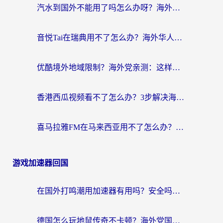
汽水到国外不能用了吗怎么办呀？海外党追剧看片的救星在这里！
音悦Tai在瑞典用不了怎么办？海外华人追剧听歌的实用指南
优酷境外地域限制？海外党亲测：这样看国内剧再也不卡（附3个实用场景解决）
香港西瓜视频看不了怎么办？3步解决海外追剧难题，附靠谱加速器推荐
喜马拉雅FM在马来西亚用不了怎么办？海外华人亲测有效的回国加速指南
游戏加速器回国
在国外打鸣潮用加速器有用吗？安全吗？海外玩家国服游戏加速全指南
德国怎么玩地鼠传奇不卡顿？海外党国服游戏加速全攻略（含战双EVE实用指南）