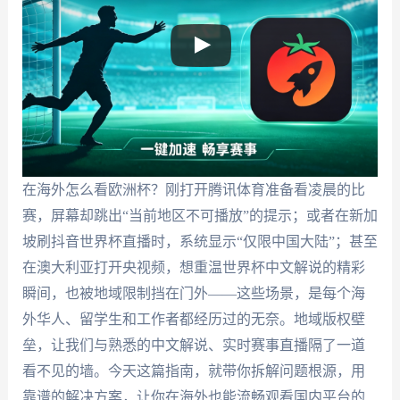
在海外怎么看欧洲杯？刚打开腾讯体育准备看凌晨的比
赛，屏幕却跳出“当前地区不可播放”的提示；或者在新加
坡刷抖音世界杯直播时，系统显示“仅限中国大陆”；甚至
在澳大利亚打开央视频，想重温世界杯中文解说的精彩
瞬间，也被地域限制挡在门外——这些场景，是每个海
外华人、留学生和工作者都经历过的无奈。地域版权壁
垒，让我们与熟悉的中文解说、实时赛事直播隔了一道
看不见的墙。今天这篇指南，就带你拆解问题根源，用
靠谱的解决方案，让你在海外也能流畅观看国内平台的