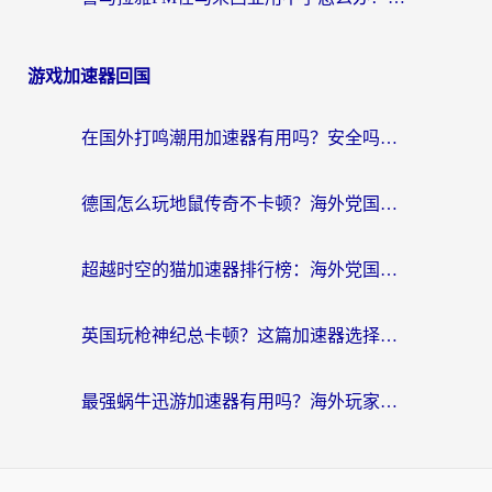
游戏加速器回国
在国外打鸣潮用加速器有用吗？安全吗？海外玩家国服游戏加速全指南
德国怎么玩地鼠传奇不卡顿？海外党国服游戏加速全攻略（含战双EVE实用指南）
超越时空的猫加速器排行榜：海外党国服游戏不卡顿的终极选择指南
英国玩枪神纪总卡顿？这篇加速器选择指南帮你告别延迟（附实测推荐）
最强蜗牛迅游加速器有用吗？海外玩家国服游戏加速避坑指南（附德国玩忍者必须死3流星蝴蝶剑解决办法）