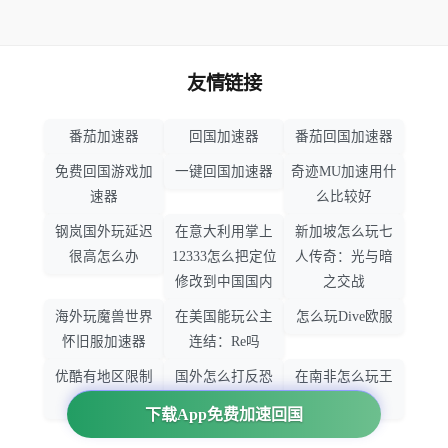
友情链接
番茄加速器
回国加速器
番茄回国加速器
免费回国游戏加
一键回国加速器
奇迹MU加速用什
速器
么比较好
钢岚国外玩延迟
在意大利用掌上
新加坡怎么玩七
很高怎么办
12333怎么把定位
人传奇：光与暗
修改到中国国内
之交战
海外玩魔兽世界
在美国能玩公主
怎么玩Dive欧服
怀旧服加速器
连结：Re吗
优酷有地区限制
国外怎么打反恐
在南非怎么玩王
吗
精英：全球攻势
者荣耀
下载App免费加速回国