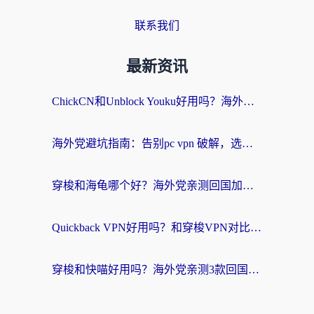
联系我们
最新资讯
ChickCN和Unblock Youku好用吗？海外党亲测3款回国加速器，附iOS免费选择指南
海外党避坑指南：告别pc vpn 破解，选对回国加速器轻松访问国内资源
穿梭和海龟哪个好？海外党亲测回国加速器，附电脑免费VPN推荐
Quickback VPN好用吗？和穿梭VPN对比哪个回国效果更好？海外党必看的真实测评与选择指南
穿梭和快喵好用吗？海外党亲测3款回国加速器，附日本回国VPN避坑指南