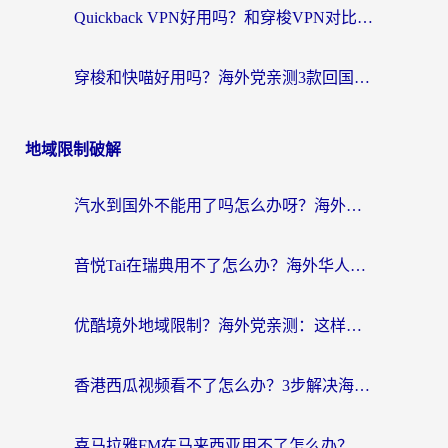
Quickback VPN好用吗？和穿梭VPN对比哪个回国效果更好？海外党必看的真实测评与选择指南
穿梭和快喵好用吗？海外党亲测3款回国加速器，附日本回国VPN避坑指南
地域限制破解
汽水到国外不能用了吗怎么办呀？海外党追剧看片的救星在这里！
音悦Tai在瑞典用不了怎么办？海外华人追剧听歌的实用指南
优酷境外地域限制？海外党亲测：这样看国内剧再也不卡（附3个实用场景解决）
香港西瓜视频看不了怎么办？3步解决海外追剧难题，附靠谱加速器推荐
喜马拉雅FM在马来西亚用不了怎么办？海外华人亲测有效的回国加速指南