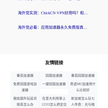
海外党实测：ChickCN VPN好用吗？和OurPlay VPN对比哪个回国效果更好？附避坑指南
海外党必看：应用加速器永久免费版真的靠谱吗？教你选对回国加速器无缝刷国内资源
友情链接
番茄加速器
回国加速器
番茄回国加速器
免费回国游戏加
一键回国加速器
奇迹MU加速用什
速器
么比较好
钢岚国外玩延迟
在意大利用掌上
新加坡怎么玩七
很高怎么办
12333怎么把定位
人传奇：光与暗