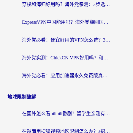
穿梭和海归好用吗？海外党亲测：3步选对回国加速器，无缝刷国内剧玩手游
ExpressVPN中国能用吗？海外党翻回国内的加速器选择指南（附番茄加速器实测）
海外党必看：便宜好用的VPN怎么选？3步解决回国访问难题+Steam改区技巧
海外党实测：ChickCN VPN好用吗？和OurPlay VPN对比哪个回国效果更好？附避坑指南
海外党必看：应用加速器永久免费版真的靠谱吗？教你选对回国加速器无缝刷国内资源
地域限制破解
在国外怎么看bilibili番剧？留学生亲测有效的地域限制突破指南（附酷我酷狗音乐解决方法）
在越南用搜狐视频地区限制怎么办？3招解决海外看国内剧难题（附西瓜视频CCTV观看技巧）