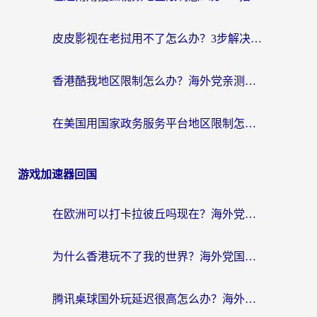
皮皮影视在老挝用不了怎么办？3步解决海外看国内影视&财经的痛点
香港酷我地区限制怎么办？海外党亲测有效的回国加速方案来了
在美国用国家政务服务平台地区限制怎么办？海外华人必备的突破攻略（附追剧看片技巧）
游戏加速器回国
在欧洲可以打卡拉彼丘吗现在？海外党国服游戏加速器终极避坑指南
为什么香港玩不了我的世界？海外党国服游戏加速终极解决方案
腾讯桌球国外玩延迟很高怎么办？海外党亲测有效的国服游戏加速指南