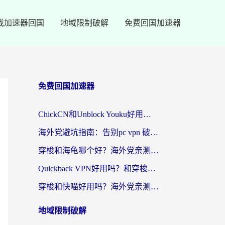
戏加速器回国
地域限制破解
免费回国加速器
免费回国加速器
ChickCN和Unblock Youku好用吗？海外党亲测3款回国加速器，附iOS免费选择指南
海外党避坑指南：告别pc vpn 破解，选对回国加速器轻松访问国内资源
穿梭和海龟哪个好？海外党亲测回国加速器，附电脑免费VPN推荐
Quickback VPN好用吗？和穿梭VPN对比哪个回国效果更好？海外党必看的真实测评与选择指南
穿梭和快喵好用吗？海外党亲测3款回国加速器，附日本回国VPN避坑指南
地域限制破解