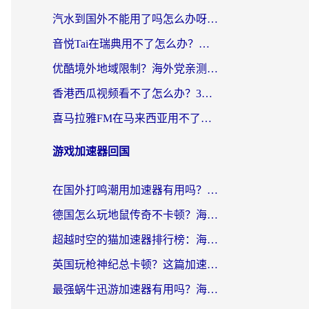
汽水到国外不能用了吗怎么办呀？海外党追剧看片的救星在这里！
音悦Tai在瑞典用不了怎么办？海外华人追剧听歌的实用指南
优酷境外地域限制？海外党亲测：这样看国内剧再也不卡（附3个实用场景解决）
香港西瓜视频看不了怎么办？3步解决海外追剧难题，附靠谱加速器推荐
喜马拉雅FM在马来西亚用不了怎么办？海外华人亲测有效的回国加速指南
游戏加速器回国
在国外打鸣潮用加速器有用吗？安全吗？海外玩家国服游戏加速全指南
德国怎么玩地鼠传奇不卡顿？海外党国服游戏加速全攻略（含战双EVE实用指南）
超越时空的猫加速器排行榜：海外党国服游戏不卡顿的终极选择指南
英国玩枪神纪总卡顿？这篇加速器选择指南帮你告别延迟（附实测推荐）
最强蜗牛迅游加速器有用吗？海外玩家国服游戏加速避坑指南（附德国玩忍者必须死3流星蝴蝶剑解决办法）