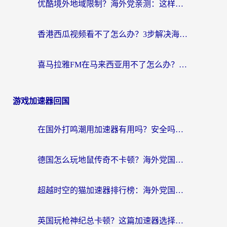
优酷境外地域限制？海外党亲测：这样看国内剧再也不卡（附3个实用场景解决）
香港西瓜视频看不了怎么办？3步解决海外追剧难题，附靠谱加速器推荐
喜马拉雅FM在马来西亚用不了怎么办？海外华人亲测有效的回国加速指南
游戏加速器回国
在国外打鸣潮用加速器有用吗？安全吗？海外玩家国服游戏加速全指南
德国怎么玩地鼠传奇不卡顿？海外党国服游戏加速全攻略（含战双EVE实用指南）
超越时空的猫加速器排行榜：海外党国服游戏不卡顿的终极选择指南
英国玩枪神纪总卡顿？这篇加速器选择指南帮你告别延迟（附实测推荐）