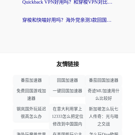
Quickback VPN好用吗？和穿梭VPN对比哪个回国效果更好？海外党必看的真实测评与选择指南
穿梭和快喵好用吗？海外党亲测3款回国加速器，附日本回国VPN避坑指南
友情链接
番茄加速器
回国加速器
番茄回国加速器
免费回国游戏加
一键回国加速器
奇迹MU加速用什
速器
么比较好
钢岚国外玩延迟
在意大利用掌上
新加坡怎么玩七
很高怎么办
12333怎么把定位
人传奇：光与暗
修改到中国国内
之交战
海外玩魔兽世界
在美国能玩公主
怎么玩Dive欧服