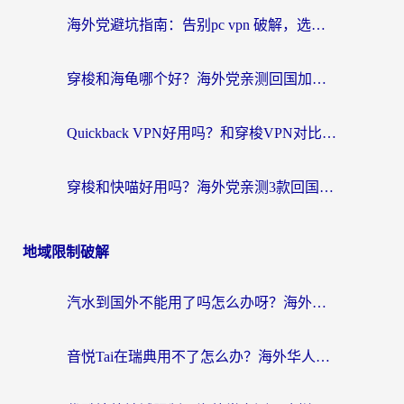
海外党避坑指南：告别pc vpn 破解，选对回国加速器轻松访问国内资源
穿梭和海龟哪个好？海外党亲测回国加速器，附电脑免费VPN推荐
Quickback VPN好用吗？和穿梭VPN对比哪个回国效果更好？海外党必看的真实测评与选择指南
穿梭和快喵好用吗？海外党亲测3款回国加速器，附日本回国VPN避坑指南
地域限制破解
汽水到国外不能用了吗怎么办呀？海外党追剧看片的救星在这里！
音悦Tai在瑞典用不了怎么办？海外华人追剧听歌的实用指南