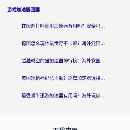
游戏加速器回国
在国外打鸣潮用加速器有用吗？安全吗？海外玩家国服游戏加速全指南
德国怎么玩地鼠传奇不卡顿？海外党国服游戏加速全攻略（含战双EVE实用指南）
超越时空的猫加速器排行榜：海外党国服游戏不卡顿的终极选择指南
英国玩枪神纪总卡顿？这篇加速器选择指南帮你告别延迟（附实测推荐）
最强蜗牛迅游加速器有用吗？海外玩家国服游戏加速避坑指南（附德国玩忍者必须死3流星蝴蝶剑解决办法）