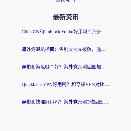
联系我们
最新资讯
ChickCN和Unblock Youku好用吗？海外党亲测3款回国加速器，附iOS免费选择指南
海外党避坑指南：告别pc vpn 破解，选对回国加速器轻松访问国内资源
穿梭和海龟哪个好？海外党亲测回国加速器，附电脑免费VPN推荐
Quickback VPN好用吗？和穿梭VPN对比哪个回国效果更好？海外党必看的真实测评与选择指南
穿梭和快喵好用吗？海外党亲测3款回国加速器，附日本回国VPN避坑指南