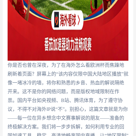
你是否也曾在深夜，为了在海外怎么看欧洲杯而焦躁地
刷新着页面？屏幕上的“该内容仅限中国大陆地区播放”就
像一堵冰冷的墙，将你和熟悉的乡音、热血的解说隔绝
开来。这不是你的网络问题，而是版权地域限制在作
祟。国内平台如央视频、B站、腾讯体育，为了遵守协
议，不得不对海外IP说“不”。别担心，这篇文章就是为你
——每一位在异乡想念中文赛事解说的朋友——准备的
终极解决方案。我们将一步步拆解，如何利用专业的回
国加速工具，稳定、高清地畅享国内直播，让“地区限制”