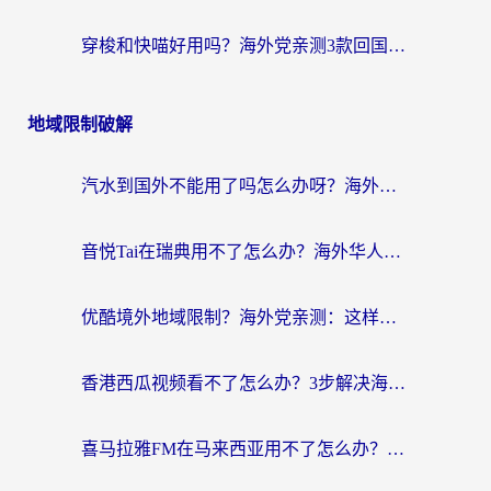
穿梭和快喵好用吗？海外党亲测3款回国加速器，附日本回国VPN避坑指南
地域限制破解
汽水到国外不能用了吗怎么办呀？海外党追剧看片的救星在这里！
音悦Tai在瑞典用不了怎么办？海外华人追剧听歌的实用指南
优酷境外地域限制？海外党亲测：这样看国内剧再也不卡（附3个实用场景解决）
香港西瓜视频看不了怎么办？3步解决海外追剧难题，附靠谱加速器推荐
喜马拉雅FM在马来西亚用不了怎么办？海外华人亲测有效的回国加速指南