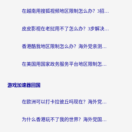
在越南用搜狐视频地区限制怎么办？3招解决海外看国内剧难题（附西瓜视频CCTV观看技巧）
皮皮影视在老挝用不了怎么办？3步解决海外看国内影视&财经的痛点
香港酷我地区限制怎么办？海外党亲测有效的回国加速方案来了
在美国用国家政务服务平台地区限制怎么办？海外华人必备的突破攻略（附追剧看片技巧）
游戏加速器回国
在欧洲可以打卡拉彼丘吗现在？海外党国服游戏加速器终极避坑指南
为什么香港玩不了我的世界？海外党国服游戏加速终极解决方案