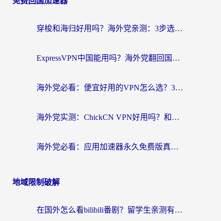
免费回国加速器
穿梭和海归好用吗？海外党亲测：3步选对回国加速器，无缝刷国内剧玩手游
ExpressVPN中国能用吗？海外党翻回国内的加速器选择指南（附番茄加速器实测）
海外党必看：便宜好用的VPN怎么选？3步解决回国访问难题+Steam改区技巧
海外党实测：ChickCN VPN好用吗？和OurPlay VPN对比哪个回国效果更好？附避坑指南
海外党必看：应用加速器永久免费版真的靠谱吗？教你选对回国加速器无缝刷国内资源
地域限制破解
在国外怎么看bilibili番剧？留学生亲测有效的地域限制突破指南（附酷我酷狗音乐解决方法）