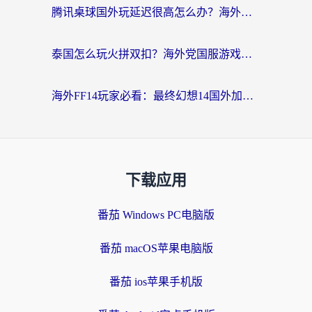
腾讯桌球国外玩延迟很高怎么办？海外党亲测有效的国服游戏加速指南
泰国怎么玩火拼双扣？海外党国服游戏加速终极指南（附暗区突围植物大战僵尸实测）
海外FF14玩家必看：最终幻想14国外加速器下载安装全攻略+卡顿解决秘籍
下载应用
番茄 Windows PC电脑版
番茄 macOS苹果电脑版
番茄 ios苹果手机版