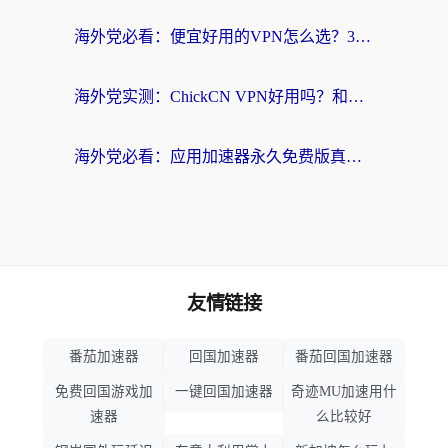
海外党必看：便宜好用的VPN怎么选？3步解决回国访问难题+Steam改区技巧
海外党实测：ChickCN VPN好用吗？和OurPlay VPN对比哪个回国效果更好？附避坑指南
海外党必看：应用加速器永久免费版真的靠谱吗？教你选对回国加速器无缝刷国内资源
友情链接
番茄加速器
回国加速器
番茄回国加速器
免费回国游戏加
一键回国加速器
奇迹MU加速用什
速器
么比较好