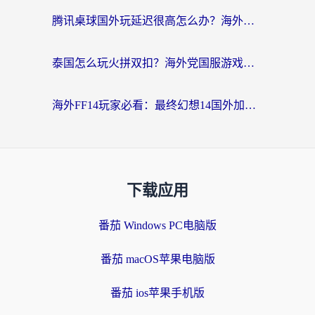
腾讯桌球国外玩延迟很高怎么办？海外党亲测有效的国服游戏加速指南
泰国怎么玩火拼双扣？海外党国服游戏加速终极指南（附暗区突围植物大战僵尸实测）
海外FF14玩家必看：最终幻想14国外加速器下载安装全攻略+卡顿解决秘籍
下载应用
番茄 Windows PC电脑版
番茄 macOS苹果电脑版
番茄 ios苹果手机版