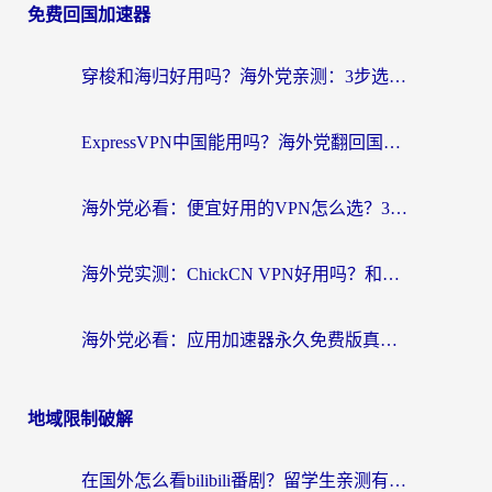
免费回国加速器
穿梭和海归好用吗？海外党亲测：3步选对回国加速器，无缝刷国内剧玩手游
ExpressVPN中国能用吗？海外党翻回国内的加速器选择指南（附番茄加速器实测）
海外党必看：便宜好用的VPN怎么选？3步解决回国访问难题+Steam改区技巧
海外党实测：ChickCN VPN好用吗？和OurPlay VPN对比哪个回国效果更好？附避坑指南
海外党必看：应用加速器永久免费版真的靠谱吗？教你选对回国加速器无缝刷国内资源
地域限制破解
在国外怎么看bilibili番剧？留学生亲测有效的地域限制突破指南（附酷我酷狗音乐解决方法）