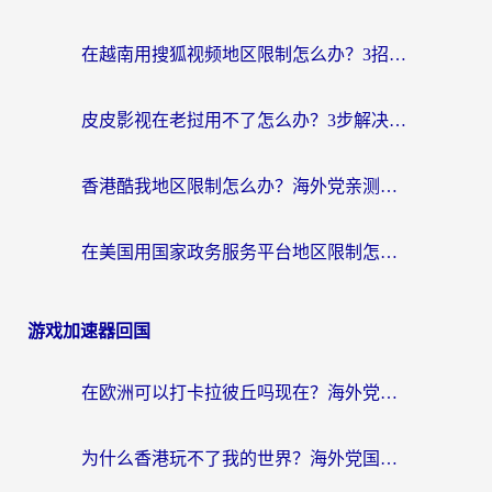
在越南用搜狐视频地区限制怎么办？3招解决海外看国内剧难题（附西瓜视频CCTV观看技巧）
皮皮影视在老挝用不了怎么办？3步解决海外看国内影视&财经的痛点
香港酷我地区限制怎么办？海外党亲测有效的回国加速方案来了
在美国用国家政务服务平台地区限制怎么办？海外华人必备的突破攻略（附追剧看片技巧）
游戏加速器回国
在欧洲可以打卡拉彼丘吗现在？海外党国服游戏加速器终极避坑指南
为什么香港玩不了我的世界？海外党国服游戏加速终极解决方案