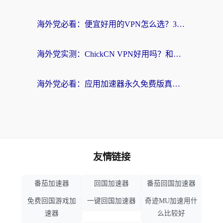
海外党必看：便宜好用的VPN怎么选？3步解决回国访问难题+Steam改区技巧
海外党实测：ChickCN VPN好用吗？和OurPlay VPN对比哪个回国效果更好？附避坑指南
海外党必看：应用加速器永久免费版真的靠谱吗？教你选对回国加速器无缝刷国内资源
友情链接
番茄加速器
回国加速器
番茄回国加速器
免费回国游戏加
一键回国加速器
奇迹MU加速用什
速器
么比较好