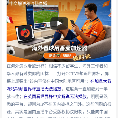
中文解说和流畅直播
在海外怎么看欧洲杯？相信不少留学生、海外工作者和
华人都有过类似的困扰——打开CCTV5想追世界杯，屏
幕上却弹出“该内容仅在中国大陆地区可用”；
在加拿大看
咪咕视频世界杯直播无法播放
，进度条一直加载到一半
就卡住；
在英国看世界杯中文解说无法播放
，明明是熟
悉的平台，却因为IP不在国内被拒之门外。这些问题的根
源，其实是国内直播平台受版权协议限制，只能向中国