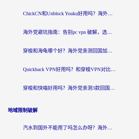
ChickCN和Unblock Youku好用吗？海外党亲测3款回国加速器，附iOS免费选择指南
海外党避坑指南：告别pc vpn 破解，选对回国加速器轻松访问国内资源
穿梭和海龟哪个好？海外党亲测回国加速器，附电脑免费VPN推荐
Quickback VPN好用吗？和穿梭VPN对比哪个回国效果更好？海外党必看的真实测评与选择指南
穿梭和快喵好用吗？海外党亲测3款回国加速器，附日本回国VPN避坑指南
地域限制破解
汽水到国外不能用了吗怎么办呀？海外党追剧看片的救星在这里！