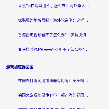
音悦Tai在瑞典用不了怎么办？海外华人追剧听歌的实用指南
优酷境外地域限制？海外党亲测：这样看国内剧再也不卡（附3个实用场景解决）
香港西瓜视频看不了怎么办？3步解决海外追剧难题，附靠谱加速器推荐
喜马拉雅FM在马来西亚用不了怎么办？海外华人亲测有效的回国加速指南
游戏加速器回国
在国外打鸣潮用加速器有用吗？安全吗？海外玩家国服游戏加速全指南
德国怎么玩地鼠传奇不卡顿？海外党国服游戏加速全攻略（含战双EVE实用指南）