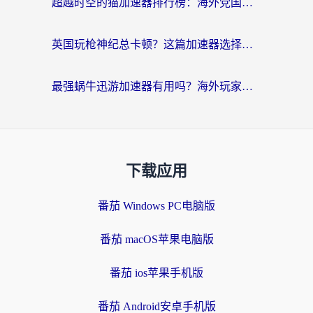
超越时空的猫加速器排行榜：海外党国服游戏不卡顿的终极选择指南
英国玩枪神纪总卡顿？这篇加速器选择指南帮你告别延迟（附实测推荐）
最强蜗牛迅游加速器有用吗？海外玩家国服游戏加速避坑指南（附德国玩忍者必须死3流星蝴蝶剑解决办法）
下载应用
番茄 Windows PC电脑版
番茄 macOS苹果电脑版
番茄 ios苹果手机版
番茄 Android安卓手机版