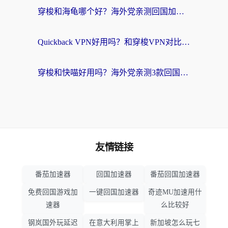
穿梭和海龟哪个好？海外党亲测回国加速器，附电脑免费VPN推荐
Quickback VPN好用吗？和穿梭VPN对比哪个回国效果更好？海外党必看的真实测评与选择指南
穿梭和快喵好用吗？海外党亲测3款回国加速器，附日本回国VPN避坑指南
友情链接
番茄加速器
回国加速器
番茄回国加速器
免费回国游戏加
一键回国加速器
奇迹MU加速用什
速器
么比较好
钢岚国外玩延迟
在意大利用掌上
新加坡怎么玩七