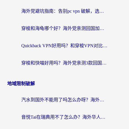
海外党避坑指南：告别pc vpn 破解，选对回国加速器轻松访问国内资源
穿梭和海龟哪个好？海外党亲测回国加速器，附电脑免费VPN推荐
Quickback VPN好用吗？和穿梭VPN对比哪个回国效果更好？海外党必看的真实测评与选择指南
穿梭和快喵好用吗？海外党亲测3款回国加速器，附日本回国VPN避坑指南
地域限制破解
汽水到国外不能用了吗怎么办呀？海外党追剧看片的救星在这里！
音悦Tai在瑞典用不了怎么办？海外华人追剧听歌的实用指南