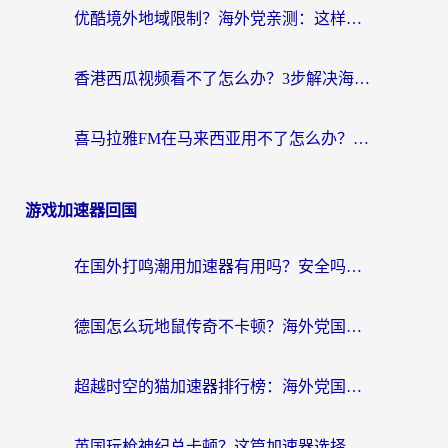
优酷境外地域限制？海外党亲测：这样看国内剧再也不卡（附3个实用场景解决）
香港西瓜视频看不了怎么办？3步解决海外追剧难题，附靠谱加速器推荐
喜马拉雅FM在马来西亚用不了怎么办？海外华人亲测有效的回国加速指南
游戏加速器回国
在国外打鸣潮用加速器有用吗？安全吗？海外玩家国服游戏加速全指南
德国怎么玩地鼠传奇不卡顿？海外党国服游戏加速全攻略（含战双EVE实用指南）
超越时空的猫加速器排行榜：海外党国服游戏不卡顿的终极选择指南
英国玩枪神纪总卡顿？这篇加速器选择指南帮你告别延迟（附实测推荐）