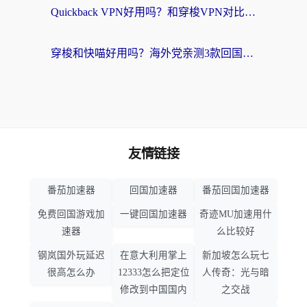
Quickback VPN好用吗？和穿梭VPN对比哪个回国效果更好？海外党必看的真实测评与选择指南
穿梭和快喵好用吗？海外党亲测3款回国加速器，附日本回国VPN避坑指南
友情链接
番茄加速器
回国加速器
番茄回国加速器
免费回国游戏加
一键回国加速器
奇迹MU加速用什
速器
么比较好
钢岚国外玩延迟
在意大利用掌上
新加坡怎么玩七
很高怎么办
12333怎么把定位
人传奇：光与暗
修改到中国国内
之交战