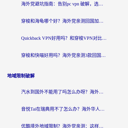
海外党避坑指南：告别pc vpn 破解，选对回国加速器轻松访问国内资源
穿梭和海龟哪个好？海外党亲测回国加速器，附电脑免费VPN推荐
Quickback VPN好用吗？和穿梭VPN对比哪个回国效果更好？海外党必看的真实测评与选择指南
穿梭和快喵好用吗？海外党亲测3款回国加速器，附日本回国VPN避坑指南
地域限制破解
汽水到国外不能用了吗怎么办呀？海外党追剧看片的救星在这里！
音悦Tai在瑞典用不了怎么办？海外华人追剧听歌的实用指南
优酷境外地域限制？海外党亲测：这样看国内剧再也不卡（附3个实用场景解决）