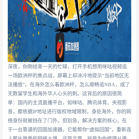
深夜，你刚结束一天的忙碌，打开手机想用咪咕视频追
一场欧洲杯的焦点战，屏幕上却冰冷地提示“当前地区无
法播放”。在海外怎么看欧洲杯，怎么顺畅追NBA，成了
无数留学生和海外华人心头的刺。这背后的原因很简
单：国内的主流直播平台，如咪咕、腾讯体育、央视影
音，都依据IP地址进行版权地域限制，身处海外，你的网
络身份就被挡在了门外。但别急，解决方案的核心，在
于一台靠谱的回国加速器，它能帮你“虚拟回国”，重新连
上那片熟悉的网络土壤。这篇文章，就是为你梳理从痛