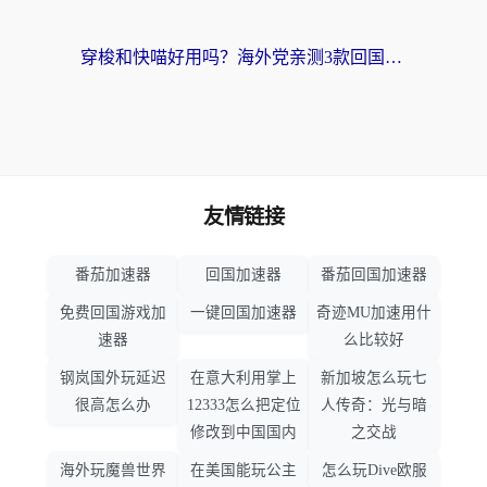
穿梭和快喵好用吗？海外党亲测3款回国加速器，附日本回国VPN避坑指南
友情链接
番茄加速器
回国加速器
番茄回国加速器
免费回国游戏加
一键回国加速器
奇迹MU加速用什
速器
么比较好
钢岚国外玩延迟
在意大利用掌上
新加坡怎么玩七
很高怎么办
12333怎么把定位
人传奇：光与暗
修改到中国国内
之交战
海外玩魔兽世界
在美国能玩公主
怎么玩Dive欧服