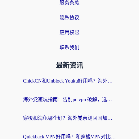
服务条款
隐私协议
应用权限
联系我们
最新资讯
ChickCN和Unblock Youku好用吗？海外党亲测3款回国加速器，附iOS免费选择指南
海外党避坑指南：告别pc vpn 破解，选对回国加速器轻松访问国内资源
穿梭和海龟哪个好？海外党亲测回国加速器，附电脑免费VPN推荐
Quickback VPN好用吗？和穿梭VPN对比哪个回国效果更好？海外党必看的真实测评与选择指南