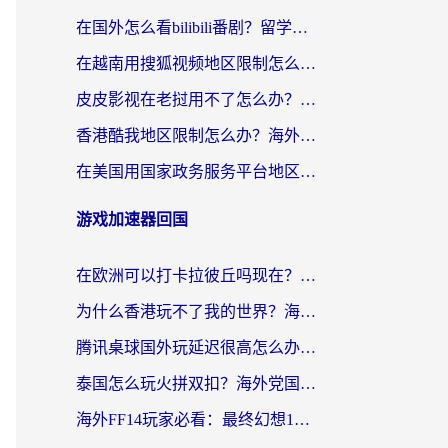
在国外怎么看bilibili番剧？留学生亲测有效的地域限制突破指南（附酷我酷狗音乐解决方法）
在越南用搜狐视频地区限制怎么办？3招解决海外看国内剧难题（附西瓜视频CCTV观看技巧）
皮皮影视在老挝用不了怎么办？3步解决海外看国内影视&财经的痛点
香港酷我地区限制怎么办？海外党亲测有效的回国加速方案来了
在美国用国家政务服务平台地区限制怎么办？海外华人必备的突破攻略（附追剧看片技巧）
游戏加速器回国
在欧洲可以打卡拉彼丘吗现在？海外党国服游戏加速器终极避坑指南
为什么香港玩不了我的世界？海外党国服游戏加速终极解决方案
腾讯桌球国外玩延迟很高怎么办？海外党亲测有效的国服游戏加速指南
泰国怎么玩火拼双扣？海外党国服游戏加速终极指南（附暗区突围植物大战僵尸实测）
海外FF14玩家必看：最终幻想14国外加速器下载安装全攻略+卡顿解决秘籍