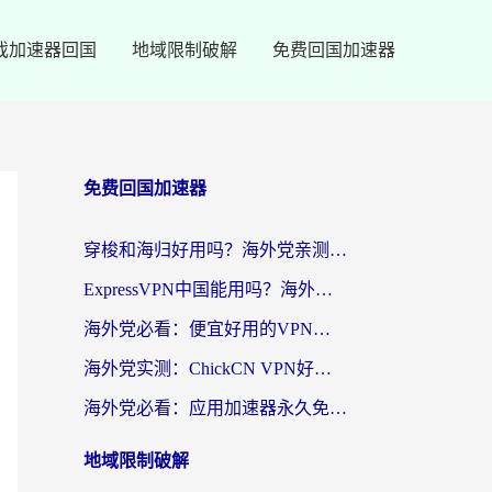
戏加速器回国
地域限制破解
免费回国加速器
免费回国加速器
穿梭和海归好用吗？海外党亲测：3步选对回国加速器，无缝刷国内剧玩手游
ExpressVPN中国能用吗？海外党翻回国内的加速器选择指南（附番茄加速器实测）
海外党必看：便宜好用的VPN怎么选？3步解决回国访问难题+Steam改区技巧
海外党实测：ChickCN VPN好用吗？和OurPlay VPN对比哪个回国效果更好？附避坑指南
海外党必看：应用加速器永久免费版真的靠谱吗？教你选对回国加速器无缝刷国内资源
地域限制破解