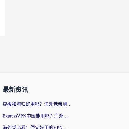
最新资讯
穿梭和海归好用吗？海外党亲测：3步选对回国加速器，无缝刷国内剧玩手游
ExpressVPN中国能用吗？海外党翻回国内的加速器选择指南（附番茄加速器实测）
海外党必看：便宜好用的VPN怎么选？3步解决回国访问难题+Steam改区技巧