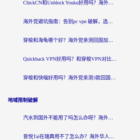
ChickCN和Unblock Youku好用吗？海外党亲测3款回国加速器，附iOS免费选择指南
海外党避坑指南：告别pc vpn 破解，选对回国加速器轻松访问国内资源
穿梭和海龟哪个好？海外党亲测回国加速器，附电脑免费VPN推荐
Quickback VPN好用吗？和穿梭VPN对比哪个回国效果更好？海外党必看的真实测评与选择指南
穿梭和快喵好用吗？海外党亲测3款回国加速器，附日本回国VPN避坑指南
地域限制破解
汽水到国外不能用了吗怎么办呀？海外党追剧看片的救星在这里！
音悦Tai在瑞典用不了怎么办？海外华人追剧听歌的实用指南