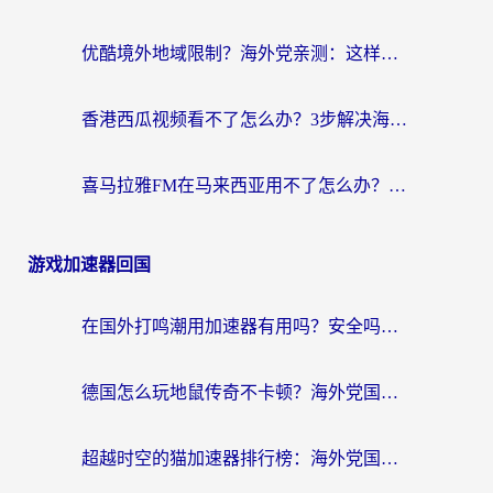
优酷境外地域限制？海外党亲测：这样看国内剧再也不卡（附3个实用场景解决）
香港西瓜视频看不了怎么办？3步解决海外追剧难题，附靠谱加速器推荐
喜马拉雅FM在马来西亚用不了怎么办？海外华人亲测有效的回国加速指南
游戏加速器回国
在国外打鸣潮用加速器有用吗？安全吗？海外玩家国服游戏加速全指南
德国怎么玩地鼠传奇不卡顿？海外党国服游戏加速全攻略（含战双EVE实用指南）
超越时空的猫加速器排行榜：海外党国服游戏不卡顿的终极选择指南