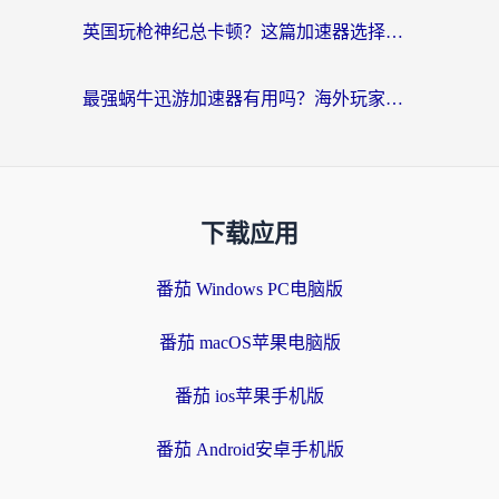
英国玩枪神纪总卡顿？这篇加速器选择指南帮你告别延迟（附实测推荐）
最强蜗牛迅游加速器有用吗？海外玩家国服游戏加速避坑指南（附德国玩忍者必须死3流星蝴蝶剑解决办法）
下载应用
番茄 Windows PC电脑版
番茄 macOS苹果电脑版
番茄 ios苹果手机版
番茄 Android安卓手机版