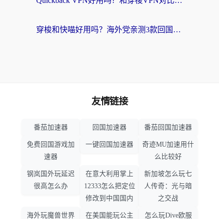
Quickback VPN好用吗？和穿梭VPN对比哪个回国效果更好？海外党必看的真实测评与选择指南
穿梭和快喵好用吗？海外党亲测3款回国加速器，附日本回国VPN避坑指南
友情链接
番茄加速器
回国加速器
番茄回国加速器
免费回国游戏加
一键回国加速器
奇迹MU加速用什
速器
么比较好
钢岚国外玩延迟
在意大利用掌上
新加坡怎么玩七
很高怎么办
12333怎么把定位
人传奇：光与暗
修改到中国国内
之交战
海外玩魔兽世界
在美国能玩公主
怎么玩Dive欧服