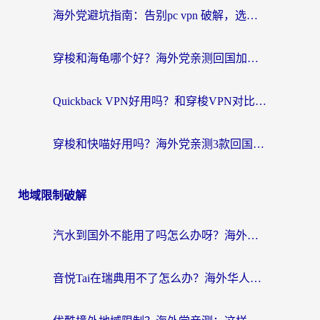
海外党避坑指南：告别pc vpn 破解，选对回国加速器轻松访问国内资源
穿梭和海龟哪个好？海外党亲测回国加速器，附电脑免费VPN推荐
Quickback VPN好用吗？和穿梭VPN对比哪个回国效果更好？海外党必看的真实测评与选择指南
穿梭和快喵好用吗？海外党亲测3款回国加速器，附日本回国VPN避坑指南
地域限制破解
汽水到国外不能用了吗怎么办呀？海外党追剧看片的救星在这里！
音悦Tai在瑞典用不了怎么办？海外华人追剧听歌的实用指南