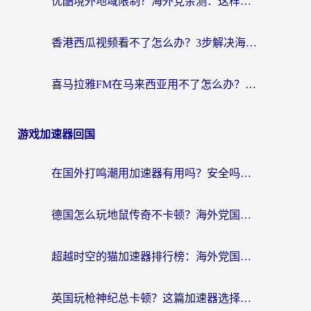
优酷境外地域限制？海外党亲测：这样看国内剧再也不卡（附3个实用场景解决）
香港西瓜视频看不了怎么办？3步解决海外追剧难题，附靠谱加速器推荐
喜马拉雅FM在马来西亚用不了怎么办？海外华人亲测有效的回国加速指南
游戏加速器回国
在国外打鸣潮用加速器有用吗？安全吗？海外玩家国服游戏加速全指南
德国怎么玩地鼠传奇不卡顿？海外党国服游戏加速全攻略（含战双EVE实用指南）
超越时空的猫加速器排行榜：海外党国服游戏不卡顿的终极选择指南
英国玩枪神纪总卡顿？这篇加速器选择指南帮你告别延迟（附实测推荐）