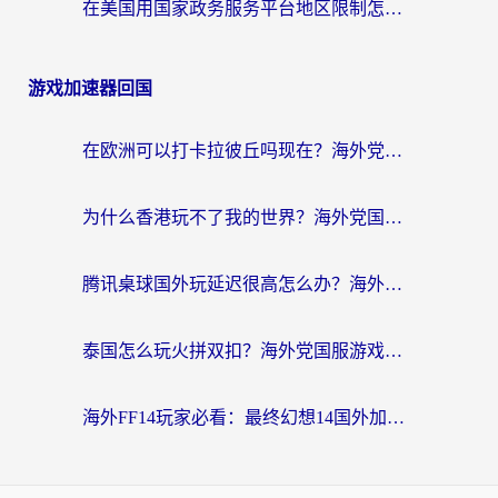
在美国用国家政务服务平台地区限制怎么办？海外华人必备的突破攻略（附追剧看片技巧）
游戏加速器回国
在欧洲可以打卡拉彼丘吗现在？海外党国服游戏加速器终极避坑指南
为什么香港玩不了我的世界？海外党国服游戏加速终极解决方案
腾讯桌球国外玩延迟很高怎么办？海外党亲测有效的国服游戏加速指南
泰国怎么玩火拼双扣？海外党国服游戏加速终极指南（附暗区突围植物大战僵尸实测）
海外FF14玩家必看：最终幻想14国外加速器下载安装全攻略+卡顿解决秘籍