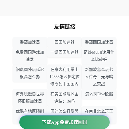
友情链接
番茄加速器
回国加速器
番茄回国加速器
免费回国游戏加
一键回国加速器
奇迹MU加速用什
速器
么比较好
钢岚国外玩延迟
在意大利用掌上
新加坡怎么玩七
很高怎么办
12333怎么把定位
人传奇：光与暗
修改到中国国内
之交战
海外玩魔兽世界
在美国能玩公主
怎么玩Dive欧服
怀旧服加速器
连结：Re吗
优酷有地区限制
国外怎么打反恐
在南非怎么玩王
吗
精英：全球攻势
者荣耀
下载App免费加速回国