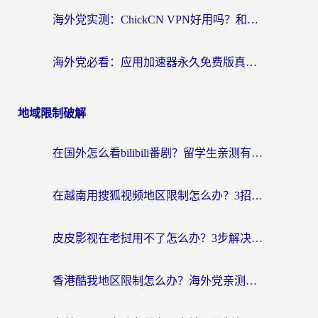
海外党实测：ChickCN VPN好用吗？和OurPlay VPN对比哪个回国效果更好？附避坑指南
海外党必看：应用加速器永久免费版真的靠谱吗？教你选对回国加速器无缝刷国内资源
地域限制破解
在国外怎么看bilibili番剧？留学生亲测有效的地域限制突破指南（附酷我酷狗音乐解决方法）
在越南用搜狐视频地区限制怎么办？3招解决海外看国内剧难题（附西瓜视频CCTV观看技巧）
皮皮影视在老挝用不了怎么办？3步解决海外看国内影视&财经的痛点
香港酷我地区限制怎么办？海外党亲测有效的回国加速方案来了