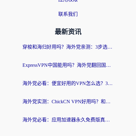
联系我们
最新资讯
穿梭和海归好用吗？海外党亲测：3步选对回国加速器，无缝刷国内剧玩手游
ExpressVPN中国能用吗？海外党翻回国内的加速器选择指南（附番茄加速器实测）
海外党必看：便宜好用的VPN怎么选？3步解决回国访问难题+Steam改区技巧
海外党实测：ChickCN VPN好用吗？和OurPlay VPN对比哪个回国效果更好？附避坑指南
海外党必看：应用加速器永久免费版真的靠谱吗？教你选对回国加速器无缝刷国内资源