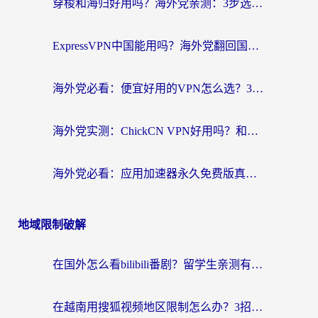
穿梭和海归好用吗？海外党亲测：3步选对回国加速器，无缝刷国内剧玩手游
ExpressVPN中国能用吗？海外党翻回国内的加速器选择指南（附番茄加速器实测）
海外党必看：便宜好用的VPN怎么选？3步解决回国访问难题+Steam改区技巧
海外党实测：ChickCN VPN好用吗？和OurPlay VPN对比哪个回国效果更好？附避坑指南
海外党必看：应用加速器永久免费版真的靠谱吗？教你选对回国加速器无缝刷国内资源
地域限制破解
在国外怎么看bilibili番剧？留学生亲测有效的地域限制突破指南（附酷我酷狗音乐解决方法）
在越南用搜狐视频地区限制怎么办？3招解决海外看国内剧难题（附西瓜视频CCTV观看技巧）