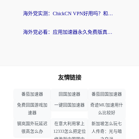
海外党实测：ChickCN VPN好用吗？和OurPlay VPN对比哪个回国效果更好？附避坑指南
海外党必看：应用加速器永久免费版真的靠谱吗？教你选对回国加速器无缝刷国内资源
友情链接
番茄加速器
回国加速器
番茄回国加速器
免费回国游戏加
一键回国加速器
奇迹MU加速用什
速器
么比较好
钢岚国外玩延迟
在意大利用掌上
新加坡怎么玩七
很高怎么办
12333怎么把定位
人传奇：光与暗