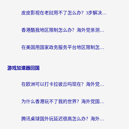
皮皮影视在老挝用不了怎么办？3步解决海外看国内影视&财经的痛点
香港酷我地区限制怎么办？海外党亲测有效的回国加速方案来了
在美国用国家政务服务平台地区限制怎么办？海外华人必备的突破攻略（附追剧看片技巧）
游戏加速器回国
在欧洲可以打卡拉彼丘吗现在？海外党国服游戏加速器终极避坑指南
为什么香港玩不了我的世界？海外党国服游戏加速终极解决方案
腾讯桌球国外玩延迟很高怎么办？海外党亲测有效的国服游戏加速指南