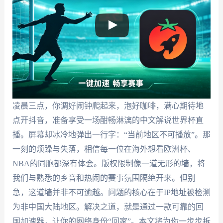
凌晨三点，你调好闹钟爬起来，泡好咖啡，满心期待地
点开抖音，准备享受一场酣畅淋漓的中文解说世界杯直
播。屏幕却冰冷地弹出一行字：“当前地区不可播放”。那
一刻的烦躁与失落，相信每一位在海外想看欧洲杯、
NBA的同胞都深有体会。版权限制像一道无形的墙，将
我们与熟悉的乡音和热闹的赛事氛围隔绝开来。但别
急，这道墙并非不可逾越。问题的核心在于IP地址被检测
为非中国大陆地区。解决之道，就是通过一款可靠的回
国加速器，让你的网络身份“回家”。本文将为你一步步拆