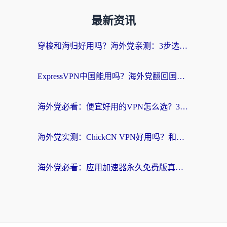
最新资讯
穿梭和海归好用吗？海外党亲测：3步选对回国加速器，无缝刷国内剧玩手游
ExpressVPN中国能用吗？海外党翻回国内的加速器选择指南（附番茄加速器实测）
海外党必看：便宜好用的VPN怎么选？3步解决回国访问难题+Steam改区技巧
海外党实测：ChickCN VPN好用吗？和OurPlay VPN对比哪个回国效果更好？附避坑指南
海外党必看：应用加速器永久免费版真的靠谱吗？教你选对回国加速器无缝刷国内资源