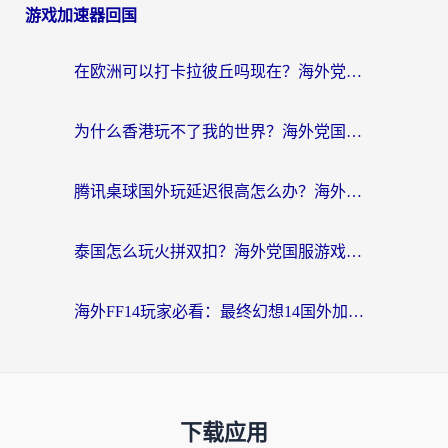
游戏加速器回国
在欧洲可以打卡拉彼丘吗现在？海外党国服游戏加速器终极避坑指南
为什么香港玩不了我的世界？海外党国服游戏加速终极解决方案
腾讯桌球国外玩延迟很高怎么办？海外党亲测有效的国服游戏加速指南
泰国怎么玩火拼双扣？海外党国服游戏加速终极指南（附暗区突围植物大战僵尸实测）
海外FF14玩家必看：最终幻想14国外加速器下载安装全攻略+卡顿解决秘籍
下载应用