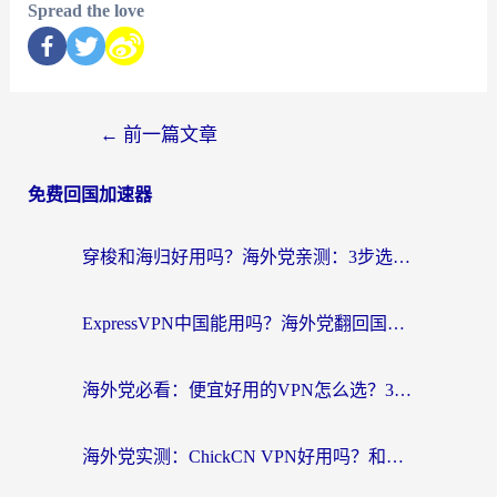
Spread the love
←
前一篇文章
免费回国加速器
穿梭和海归好用吗？海外党亲测：3步选对回国加速器，无缝刷国内剧玩手游
ExpressVPN中国能用吗？海外党翻回国内的加速器选择指南（附番茄加速器实测）
海外党必看：便宜好用的VPN怎么选？3步解决回国访问难题+Steam改区技巧
海外党实测：ChickCN VPN好用吗？和OurPlay VPN对比哪个回国效果更好？附避坑指南