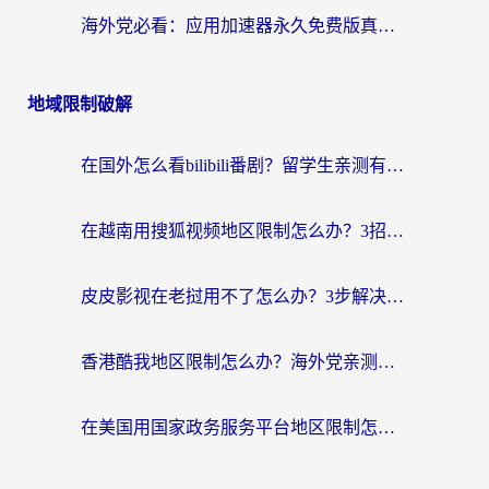
海外党必看：应用加速器永久免费版真的靠谱吗？教你选对回国加速器无缝刷国内资源
地域限制破解
在国外怎么看bilibili番剧？留学生亲测有效的地域限制突破指南（附酷我酷狗音乐解决方法）
在越南用搜狐视频地区限制怎么办？3招解决海外看国内剧难题（附西瓜视频CCTV观看技巧）
皮皮影视在老挝用不了怎么办？3步解决海外看国内影视&财经的痛点
香港酷我地区限制怎么办？海外党亲测有效的回国加速方案来了
在美国用国家政务服务平台地区限制怎么办？海外华人必备的突破攻略（附追剧看片技巧）