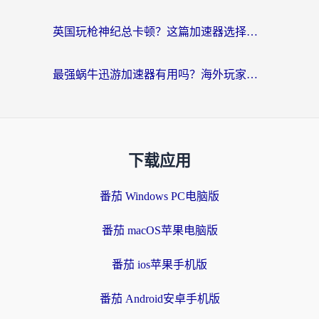
英国玩枪神纪总卡顿？这篇加速器选择指南帮你告别延迟（附实测推荐）
最强蜗牛迅游加速器有用吗？海外玩家国服游戏加速避坑指南（附德国玩忍者必须死3流星蝴蝶剑解决办法）
下载应用
番茄 Windows PC电脑版
番茄 macOS苹果电脑版
番茄 ios苹果手机版
番茄 Android安卓手机版