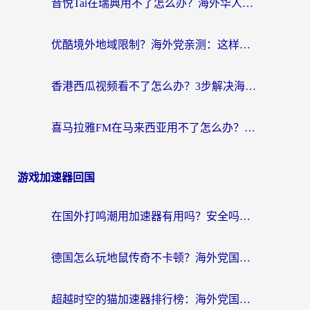
音悦Tai在瑞典用不了怎么办？海外华人追剧听歌的实用指南
优酷境外地域限制？海外党亲测：这样看国内剧再也不卡（附3个实用场景解决）
香港西瓜视频看不了怎么办？3步解决海外追剧难题，附靠谱加速器推荐
喜马拉雅FM在马来西亚用不了怎么办？海外华人亲测有效的回国加速指南
游戏加速器回国
在国外打鸣潮用加速器有用吗？安全吗？海外玩家国服游戏加速全指南
德国怎么玩地鼠传奇不卡顿？海外党国服游戏加速全攻略（含战双EVE实用指南）
超越时空的猫加速器排行榜：海外党国服游戏不卡顿的终极选择指南