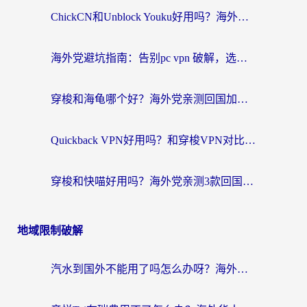
ChickCN和Unblock Youku好用吗？海外党亲测3款回国加速器，附iOS免费选择指南
海外党避坑指南：告别pc vpn 破解，选对回国加速器轻松访问国内资源
穿梭和海龟哪个好？海外党亲测回国加速器，附电脑免费VPN推荐
Quickback VPN好用吗？和穿梭VPN对比哪个回国效果更好？海外党必看的真实测评与选择指南
穿梭和快喵好用吗？海外党亲测3款回国加速器，附日本回国VPN避坑指南
地域限制破解
汽水到国外不能用了吗怎么办呀？海外党追剧看片的救星在这里！