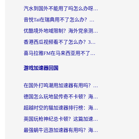
汽水到国外不能用了吗怎么办呀？海外党追剧看片的救星在这里！
音悦Tai在瑞典用不了怎么办？海外华人追剧听歌的实用指南
优酷境外地域限制？海外党亲测：这样看国内剧再也不卡（附3个实用场景解决）
香港西瓜视频看不了怎么办？3步解决海外追剧难题，附靠谱加速器推荐
喜马拉雅FM在马来西亚用不了怎么办？海外华人亲测有效的回国加速指南
游戏加速器回国
在国外打鸣潮用加速器有用吗？安全吗？海外玩家国服游戏加速全指南
德国怎么玩地鼠传奇不卡顿？海外党国服游戏加速全攻略（含战双EVE实用指南）
超越时空的猫加速器排行榜：海外党国服游戏不卡顿的终极选择指南
英国玩枪神纪总卡顿？这篇加速器选择指南帮你告别延迟（附实测推荐）
最强蜗牛迅游加速器有用吗？海外玩家国服游戏加速避坑指南（附德国玩忍者必须死3流星蝴蝶剑解决办法）