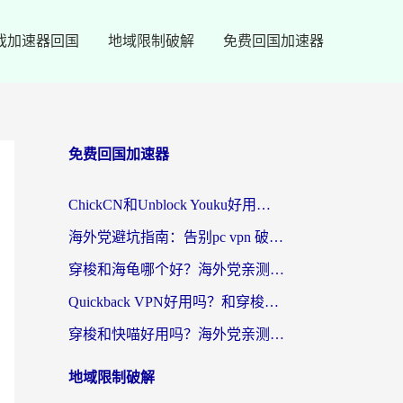
戏加速器回国
地域限制破解
免费回国加速器
免费回国加速器
ChickCN和Unblock Youku好用吗？海外党亲测3款回国加速器，附iOS免费选择指南
海外党避坑指南：告别pc vpn 破解，选对回国加速器轻松访问国内资源
穿梭和海龟哪个好？海外党亲测回国加速器，附电脑免费VPN推荐
Quickback VPN好用吗？和穿梭VPN对比哪个回国效果更好？海外党必看的真实测评与选择指南
穿梭和快喵好用吗？海外党亲测3款回国加速器，附日本回国VPN避坑指南
地域限制破解