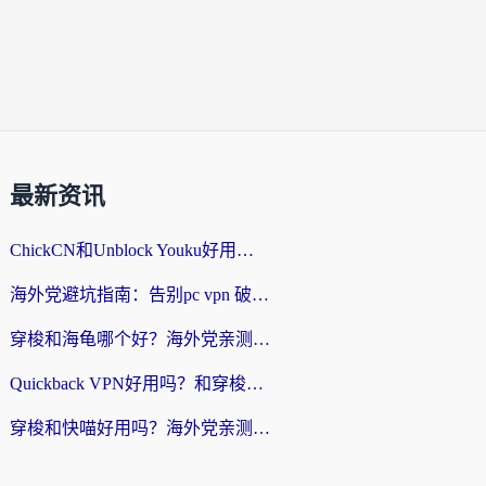
最新资讯
ChickCN和Unblock Youku好用吗？海外党亲测3款回国加速器，附iOS免费选择指南
海外党避坑指南：告别pc vpn 破解，选对回国加速器轻松访问国内资源
穿梭和海龟哪个好？海外党亲测回国加速器，附电脑免费VPN推荐
Quickback VPN好用吗？和穿梭VPN对比哪个回国效果更好？海外党必看的真实测评与选择指南
穿梭和快喵好用吗？海外党亲测3款回国加速器，附日本回国VPN避坑指南