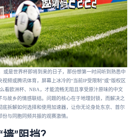
酣，或是世界杯即将到来的日子，那份想第一时间听到熟悉中
视频或腾讯体育，屏幕上冰冷的“当前IP受限制”或“版权区
么看欧洲杯、NBA，才能流畅无阻且享受原汁原味的中文
子与故乡的情感联结。问题的核心在于地理封锁，而解决之
彻底拆解如何选择和使用加速器，让你无论身处东京、首尔
那份与同胞同频共振的观赛激情。
“墙”阻挡？