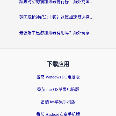
超越时空的猫加速器排行榜：海外党国服游戏不卡顿的终极选择指南
英国玩枪神纪总卡顿？这篇加速器选择指南帮你告别延迟（附实测推荐）
最强蜗牛迅游加速器有用吗？海外玩家国服游戏加速避坑指南（附德国玩忍者必须死3流星蝴蝶剑解决办法）
下载应用
番茄 Windows PC电脑版
番茄 macOS苹果电脑版
番茄 ios苹果手机版
番茄 Android安卓手机版