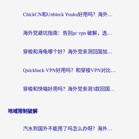
ChickCN和Unblock Youku好用吗？海外党亲测3款回国加速器，附iOS免费选择指南
海外党避坑指南：告别pc vpn 破解，选对回国加速器轻松访问国内资源
穿梭和海龟哪个好？海外党亲测回国加速器，附电脑免费VPN推荐
Quickback VPN好用吗？和穿梭VPN对比哪个回国效果更好？海外党必看的真实测评与选择指南
穿梭和快喵好用吗？海外党亲测3款回国加速器，附日本回国VPN避坑指南
地域限制破解
汽水到国外不能用了吗怎么办呀？海外党追剧看片的救星在这里！