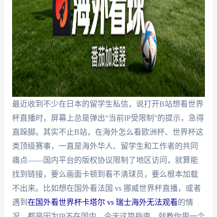
最近收到不少在日本的留学生私信，说打开B站想看世界
杯直播时，屏幕上总是弹出“当前IP受限制”的提示，急得
直跺脚。其实不止B站，在海外怎么看欧洲杯、世界杯这
类顶级赛事，一直是海外华人、留学生和工作者的共同
痛点——国内平台的版权协议限制了地区访问，就算能
找到链接，要么画面卡顿到看不清球员，要么根本加载
不出来。比如想在国外看法国 vs 挪威世界杯直播，或者
遇到
在国外看世界杯卡塔尔 vs 瑞士海外无法观看
的情
况，都是因为IP不在国内。今天这篇指南，就教你用一个