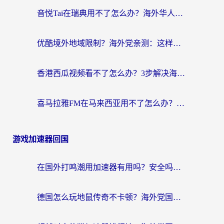
音悦Tai在瑞典用不了怎么办？海外华人追剧听歌的实用指南
优酷境外地域限制？海外党亲测：这样看国内剧再也不卡（附3个实用场景解决）
香港西瓜视频看不了怎么办？3步解决海外追剧难题，附靠谱加速器推荐
喜马拉雅FM在马来西亚用不了怎么办？海外华人亲测有效的回国加速指南
游戏加速器回国
在国外打鸣潮用加速器有用吗？安全吗？海外玩家国服游戏加速全指南
德国怎么玩地鼠传奇不卡顿？海外党国服游戏加速全攻略（含战双EVE实用指南）