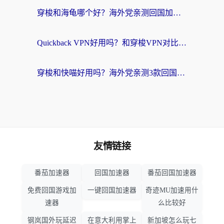
穿梭和海龟哪个好？海外党亲测回国加速器，附电脑免费VPN推荐
Quickback VPN好用吗？和穿梭VPN对比哪个回国效果更好？海外党必看的真实测评与选择指南
穿梭和快喵好用吗？海外党亲测3款回国加速器，附日本回国VPN避坑指南
友情链接
番茄加速器
回国加速器
番茄回国加速器
免费回国游戏加
一键回国加速器
奇迹MU加速用什
速器
么比较好
钢岚国外玩延迟
在意大利用掌上
新加坡怎么玩七