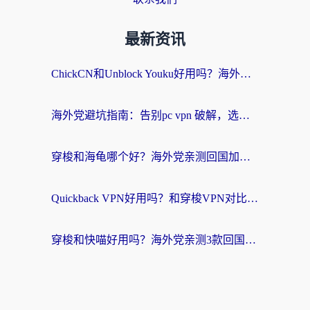
最新资讯
ChickCN和Unblock Youku好用吗？海外党亲测3款回国加速器，附iOS免费选择指南
海外党避坑指南：告别pc vpn 破解，选对回国加速器轻松访问国内资源
穿梭和海龟哪个好？海外党亲测回国加速器，附电脑免费VPN推荐
Quickback VPN好用吗？和穿梭VPN对比哪个回国效果更好？海外党必看的真实测评与选择指南
穿梭和快喵好用吗？海外党亲测3款回国加速器，附日本回国VPN避坑指南