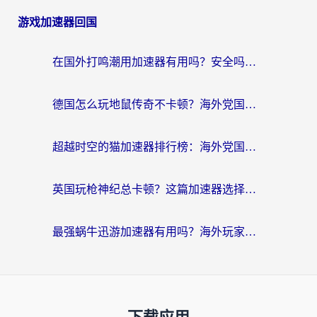
游戏加速器回国
在国外打鸣潮用加速器有用吗？安全吗？海外玩家国服游戏加速全指南
德国怎么玩地鼠传奇不卡顿？海外党国服游戏加速全攻略（含战双EVE实用指南）
超越时空的猫加速器排行榜：海外党国服游戏不卡顿的终极选择指南
英国玩枪神纪总卡顿？这篇加速器选择指南帮你告别延迟（附实测推荐）
最强蜗牛迅游加速器有用吗？海外玩家国服游戏加速避坑指南（附德国玩忍者必须死3流星蝴蝶剑解决办法）