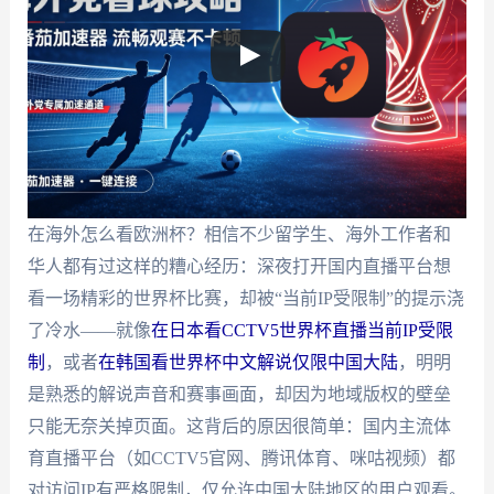
在海外怎么看欧洲杯？相信不少留学生、海外工作者和
华人都有过这样的糟心经历：深夜打开国内直播平台想
看一场精彩的世界杯比赛，却被“当前IP受限制”的提示浇
了冷水——就像
在日本看CCTV5世界杯直播当前IP受限
制
，或者
在韩国看世界杯中文解说仅限中国大陆
，明明
是熟悉的解说声音和赛事画面，却因为地域版权的壁垒
只能无奈关掉页面。这背后的原因很简单：国内主流体
育直播平台（如CCTV5官网、腾讯体育、咪咕视频）都
对访问IP有严格限制，仅允许中国大陆地区的用户观看。