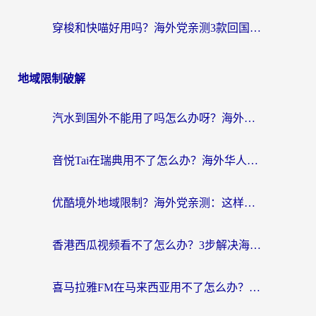
穿梭和快喵好用吗？海外党亲测3款回国加速器，附日本回国VPN避坑指南
地域限制破解
汽水到国外不能用了吗怎么办呀？海外党追剧看片的救星在这里！
音悦Tai在瑞典用不了怎么办？海外华人追剧听歌的实用指南
优酷境外地域限制？海外党亲测：这样看国内剧再也不卡（附3个实用场景解决）
香港西瓜视频看不了怎么办？3步解决海外追剧难题，附靠谱加速器推荐
喜马拉雅FM在马来西亚用不了怎么办？海外华人亲测有效的回国加速指南