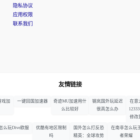
隐私协议
应用权限
联系我们
友情链接
游戏加
一键回国加速器
奇迹MU加速用什
钢岚国外玩延迟
在意
么比较好
很高怎么办
123
修改
怎么玩Dive欧服
优酷有地区限制
国外怎么打反恐
在南非怎么玩
吗
精英：全球攻势
者荣耀