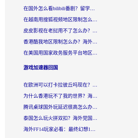
在国外怎么看bilibili番剧？留学生亲测有效的地域限制突破指南（附酷我酷狗音乐解决方法）
在越南用搜狐视频地区限制怎么办？3招解决海外看国内剧难题（附西瓜视频CCTV观看技巧）
皮皮影视在老挝用不了怎么办？3步解决海外看国内影视&财经的痛点
香港酷我地区限制怎么办？海外党亲测有效的回国加速方案来了
在美国用国家政务服务平台地区限制怎么办？海外华人必备的突破攻略（附追剧看片技巧）
游戏加速器回国
在欧洲可以打卡拉彼丘吗现在？海外党国服游戏加速器终极避坑指南
为什么香港玩不了我的世界？海外党国服游戏加速终极解决方案
腾讯桌球国外玩延迟很高怎么办？海外党亲测有效的国服游戏加速指南
泰国怎么玩火拼双扣？海外党国服游戏加速终极指南（附暗区突围植物大战僵尸实测）
海外FF14玩家必看：最终幻想14国外加速器下载安装全攻略+卡顿解决秘籍