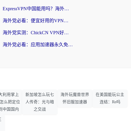
ExpressVPN中国能用吗？海外党翻回国内的加速器选择指南（附番茄加速器实测）
海外党必看：便宜好用的VPN怎么选？3步解决回国访问难题+Steam改区技巧
海外党实测：ChickCN VPN好用吗？和OurPlay VPN对比哪个回国效果更好？附避坑指南
海外党必看：应用加速器永久免费版真的靠谱吗？教你选对回国加速器无缝刷国内资源
大利用掌上
新加坡怎么玩七
海外玩魔兽世界
在美国能玩公主
33怎么把定位
人传奇：光与暗
怀旧服加速器
连结：Re吗
到中国国内
之交战
王