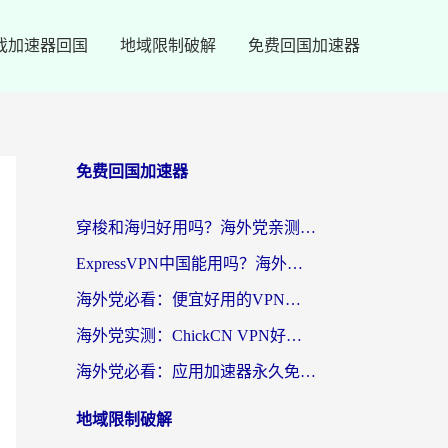
戏加速器回国
地域限制破解
免费回国加速器
免费回国加速器
穿梭和海归好用吗？海外党亲测：3步选对回国加速器，无缝刷国内剧玩手游
ExpressVPN中国能用吗？海外党翻回国内的加速器选择指南（附番茄加速器实测）
海外党必看：便宜好用的VPN怎么选？3步解决回国访问难题+Steam改区技巧
海外党实测：ChickCN VPN好用吗？和OurPlay VPN对比哪个回国效果更好？附避坑指南
海外党必看：应用加速器永久免费版真的靠谱吗？教你选对回国加速器无缝刷国内资源
地域限制破解