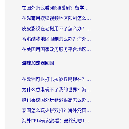
在国外怎么看bilibili番剧？留学生亲测有效的地域限制突破指南（附酷我酷狗音乐解决方法）
在越南用搜狐视频地区限制怎么办？3招解决海外看国内剧难题（附西瓜视频CCTV观看技巧）
皮皮影视在老挝用不了怎么办？3步解决海外看国内影视&财经的痛点
香港酷我地区限制怎么办？海外党亲测有效的回国加速方案来了
在美国用国家政务服务平台地区限制怎么办？海外华人必备的突破攻略（附追剧看片技巧）
游戏加速器回国
在欧洲可以打卡拉彼丘吗现在？海外党国服游戏加速器终极避坑指南
为什么香港玩不了我的世界？海外党国服游戏加速终极解决方案
腾讯桌球国外玩延迟很高怎么办？海外党亲测有效的国服游戏加速指南
泰国怎么玩火拼双扣？海外党国服游戏加速终极指南（附暗区突围植物大战僵尸实测）
海外FF14玩家必看：最终幻想14国外加速器下载安装全攻略+卡顿解决秘籍