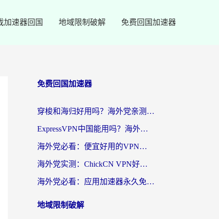
戏加速器回国
地域限制破解
免费回国加速器
免费回国加速器
穿梭和海归好用吗？海外党亲测：3步选对回国加速器，无缝刷国内剧玩手游
ExpressVPN中国能用吗？海外党翻回国内的加速器选择指南（附番茄加速器实测）
海外党必看：便宜好用的VPN怎么选？3步解决回国访问难题+Steam改区技巧
海外党实测：ChickCN VPN好用吗？和OurPlay VPN对比哪个回国效果更好？附避坑指南
海外党必看：应用加速器永久免费版真的靠谱吗？教你选对回国加速器无缝刷国内资源
地域限制破解