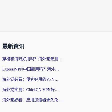
最新资讯
穿梭和海归好用吗？海外党亲测：3步选对回国加速器，无缝刷国内剧玩手游
ExpressVPN中国能用吗？海外党翻回国内的加速器选择指南（附番茄加速器实测）
海外党必看：便宜好用的VPN怎么选？3步解决回国访问难题+Steam改区技巧
海外党实测：ChickCN VPN好用吗？和OurPlay VPN对比哪个回国效果更好？附避坑指南
海外党必看：应用加速器永久免费版真的靠谱吗？教你选对回国加速器无缝刷国内资源