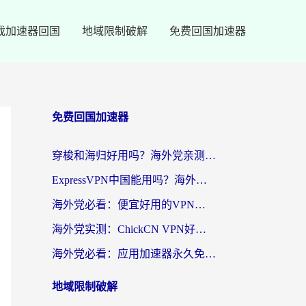
戏加速器回国
地域限制破解
免费回国加速器
免费回国加速器
穿梭和海归好用吗？海外党亲测：3步选对回国加速器，无缝刷国内剧玩手游
ExpressVPN中国能用吗？海外党翻回国内的加速器选择指南（附番茄加速器实测）
海外党必看：便宜好用的VPN怎么选？3步解决回国访问难题+Steam改区技巧
海外党实测：ChickCN VPN好用吗？和OurPlay VPN对比哪个回国效果更好？附避坑指南
海外党必看：应用加速器永久免费版真的靠谱吗？教你选对回国加速器无缝刷国内资源
地域限制破解