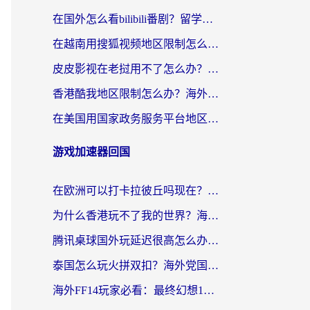
在国外怎么看bilibili番剧？留学生亲测有效的地域限制突破指南（附酷我酷狗音乐解决方法）
在越南用搜狐视频地区限制怎么办？3招解决海外看国内剧难题（附西瓜视频CCTV观看技巧）
皮皮影视在老挝用不了怎么办？3步解决海外看国内影视&财经的痛点
香港酷我地区限制怎么办？海外党亲测有效的回国加速方案来了
在美国用国家政务服务平台地区限制怎么办？海外华人必备的突破攻略（附追剧看片技巧）
游戏加速器回国
在欧洲可以打卡拉彼丘吗现在？海外党国服游戏加速器终极避坑指南
为什么香港玩不了我的世界？海外党国服游戏加速终极解决方案
腾讯桌球国外玩延迟很高怎么办？海外党亲测有效的国服游戏加速指南
泰国怎么玩火拼双扣？海外党国服游戏加速终极指南（附暗区突围植物大战僵尸实测）
海外FF14玩家必看：最终幻想14国外加速器下载安装全攻略+卡顿解决秘籍