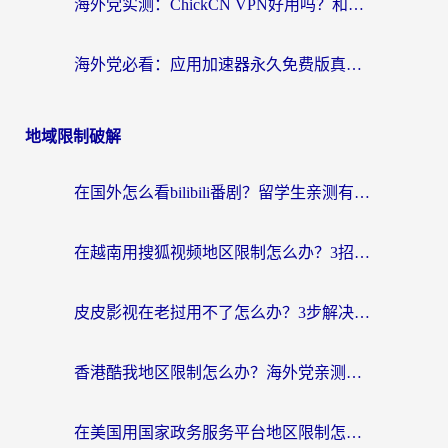
海外党实测：ChickCN VPN好用吗？和OurPlay VPN对比哪个回国效果更好？附避坑指南
海外党必看：应用加速器永久免费版真的靠谱吗？教你选对回国加速器无缝刷国内资源
地域限制破解
在国外怎么看bilibili番剧？留学生亲测有效的地域限制突破指南（附酷我酷狗音乐解决方法）
在越南用搜狐视频地区限制怎么办？3招解决海外看国内剧难题（附西瓜视频CCTV观看技巧）
皮皮影视在老挝用不了怎么办？3步解决海外看国内影视&财经的痛点
香港酷我地区限制怎么办？海外党亲测有效的回国加速方案来了
在美国用国家政务服务平台地区限制怎么办？海外华人必备的突破攻略（附追剧看片技巧）