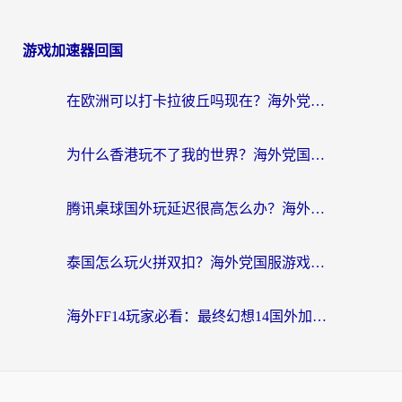
游戏加速器回国
在欧洲可以打卡拉彼丘吗现在？海外党国服游戏加速器终极避坑指南
为什么香港玩不了我的世界？海外党国服游戏加速终极解决方案
腾讯桌球国外玩延迟很高怎么办？海外党亲测有效的国服游戏加速指南
泰国怎么玩火拼双扣？海外党国服游戏加速终极指南（附暗区突围植物大战僵尸实测）
海外FF14玩家必看：最终幻想14国外加速器下载安装全攻略+卡顿解决秘籍