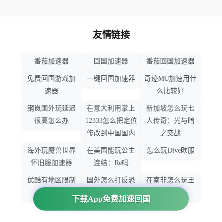
友情链接
番茄加速器
回国加速器
番茄回国加速器
免费回国游戏加
一键回国加速器
奇迹MU加速用什
速器
么比较好
钢岚国外玩延迟
在意大利用掌上
新加坡怎么玩七
很高怎么办
12333怎么把定位
人传奇：光与暗
修改到中国国内
之交战
海外玩魔兽世界
在美国能玩公主
怎么玩Dive欧服
怀旧服加速器
连结：Re吗
优酷有地区限制
国外怎么打反恐
在南非怎么玩王
吗
精英：全球攻势
者荣耀
下载App免费加速回国