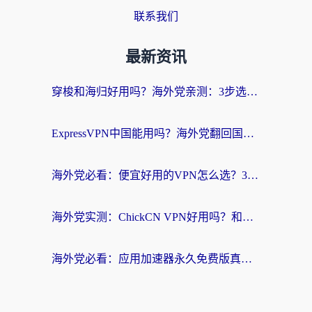
联系我们
最新资讯
穿梭和海归好用吗？海外党亲测：3步选对回国加速器，无缝刷国内剧玩手游
ExpressVPN中国能用吗？海外党翻回国内的加速器选择指南（附番茄加速器实测）
海外党必看：便宜好用的VPN怎么选？3步解决回国访问难题+Steam改区技巧
海外党实测：ChickCN VPN好用吗？和OurPlay VPN对比哪个回国效果更好？附避坑指南
海外党必看：应用加速器永久免费版真的靠谱吗？教你选对回国加速器无缝刷国内资源