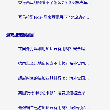
香港西瓜视频看不了怎么办？3步解决海外追剧难题，附靠谱加速器推荐
喜马拉雅FM在马来西亚用不了怎么办？海外华人亲测有效的回国加速指南
游戏加速器回国
在国外打鸣潮用加速器有用吗？安全吗？海外玩家国服游戏加速全指南
德国怎么玩地鼠传奇不卡顿？海外党国服游戏加速全攻略（含战双EVE实用指南）
超越时空的猫加速器排行榜：海外党国服游戏不卡顿的终极选择指南
英国玩枪神纪总卡顿？这篇加速器选择指南帮你告别延迟（附实测推荐）
最强蜗牛迅游加速器有用吗？海外玩家国服游戏加速避坑指南（附德国玩忍者必须死3流星蝴蝶剑解决办法）