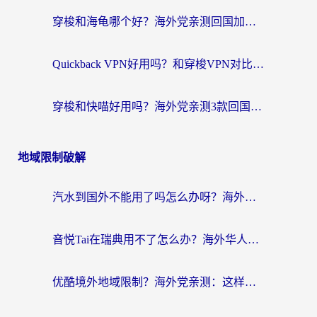
穿梭和海龟哪个好？海外党亲测回国加速器，附电脑免费VPN推荐
Quickback VPN好用吗？和穿梭VPN对比哪个回国效果更好？海外党必看的真实测评与选择指南
穿梭和快喵好用吗？海外党亲测3款回国加速器，附日本回国VPN避坑指南
地域限制破解
汽水到国外不能用了吗怎么办呀？海外党追剧看片的救星在这里！
音悦Tai在瑞典用不了怎么办？海外华人追剧听歌的实用指南
优酷境外地域限制？海外党亲测：这样看国内剧再也不卡（附3个实用场景解决）