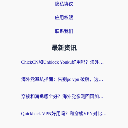
隐私协议
应用权限
联系我们
最新资讯
ChickCN和Unblock Youku好用吗？海外党亲测3款回国加速器，附iOS免费选择指南
海外党避坑指南：告别pc vpn 破解，选对回国加速器轻松访问国内资源
穿梭和海龟哪个好？海外党亲测回国加速器，附电脑免费VPN推荐
Quickback VPN好用吗？和穿梭VPN对比哪个回国效果更好？海外党必看的真实测评与选择指南