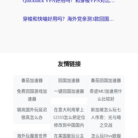
Quickback VPN好用吗？和穿梭VPN对比哪个回国效果更好？海外党必看的真实测评与选择指南
穿梭和快喵好用吗？海外党亲测3款回国加速器，附日本回国VPN避坑指南
友情链接
番茄加速器
回国加速器
番茄回国加速器
免费回国游戏加
一键回国加速器
奇迹MU加速用什
速器
么比较好
钢岚国外玩延迟
在意大利用掌上
新加坡怎么玩七
很高怎么办
12333怎么把定位
人传奇：光与暗
修改到中国国内
之交战
海外玩魔兽世界
在美国能玩公主
怎么玩Dive欧服