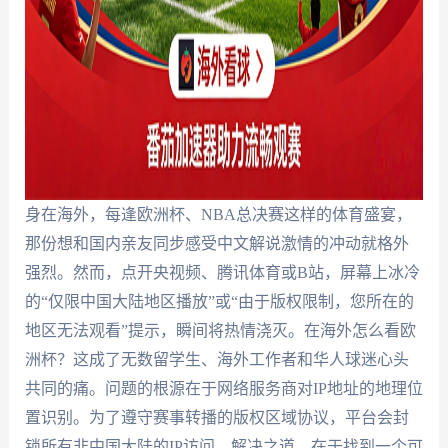
身在海外，每逢欧洲杯、NBA总决赛这样的体育盛宴，
那份想和国内亲友同步感受中文解说激情的冲动就格外
强烈。然而，点开央视频、腾讯体育或B站，屏幕上冰冷
的“仅限中国大陆地区播放”或“由于版权限制，您所在的
地区无法观看”提示，瞬间将热情浇灭。在海外怎么看欧
洲杯？这成了无数留学生、海外工作者和华人球迷心头
共同的痛。问题的根源在于网络服务商对IP地址的地理位
置识别。为了遵守赛事转播的版权区域协议，平台会封
锁所有非中国大陆的IP访问。解决之道，在于找到一个可