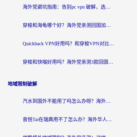
海外党避坑指南：告别pc vpn 破解，选对回国加速器轻松访问国内资源
穿梭和海龟哪个好？海外党亲测回国加速器，附电脑免费VPN推荐
Quickback VPN好用吗？和穿梭VPN对比哪个回国效果更好？海外党必看的真实测评与选择指南
穿梭和快喵好用吗？海外党亲测3款回国加速器，附日本回国VPN避坑指南
地域限制破解
汽水到国外不能用了吗怎么办呀？海外党追剧看片的救星在这里！
音悦Tai在瑞典用不了怎么办？海外华人追剧听歌的实用指南