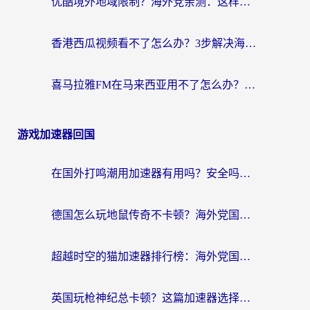
优酷境外地域限制？海外党亲测：这样看国内剧再也不卡（附3个实用场景解决）
香港西瓜视频看不了怎么办？3步解决海外追剧难题，附靠谱加速器推荐
喜马拉雅FM在马来西亚用不了怎么办？海外华人亲测有效的回国加速指南
游戏加速器回国
在国外打鸣潮用加速器有用吗？安全吗？海外玩家国服游戏加速全指南
德国怎么玩地鼠传奇不卡顿？海外党国服游戏加速全攻略（含战双EVE实用指南）
超越时空的猫加速器排行榜：海外党国服游戏不卡顿的终极选择指南
英国玩枪神纪总卡顿？这篇加速器选择指南帮你告别延迟（附实测推荐）