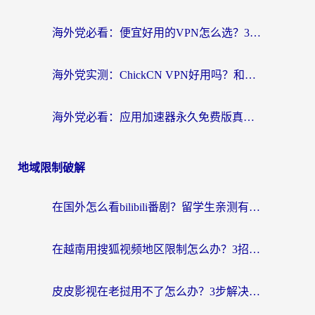
海外党必看：便宜好用的VPN怎么选？3步解决回国访问难题+Steam改区技巧
海外党实测：ChickCN VPN好用吗？和OurPlay VPN对比哪个回国效果更好？附避坑指南
海外党必看：应用加速器永久免费版真的靠谱吗？教你选对回国加速器无缝刷国内资源
地域限制破解
在国外怎么看bilibili番剧？留学生亲测有效的地域限制突破指南（附酷我酷狗音乐解决方法）
在越南用搜狐视频地区限制怎么办？3招解决海外看国内剧难题（附西瓜视频CCTV观看技巧）
皮皮影视在老挝用不了怎么办？3步解决海外看国内影视&财经的痛点