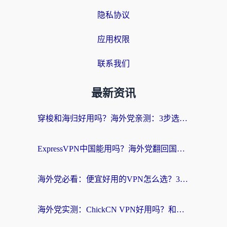
隐私协议
应用权限
联系我们
最新资讯
穿梭和海归好用吗？海外党亲测：3步选对回国加速器，无缝刷国内剧玩手游
ExpressVPN中国能用吗？海外党翻回国内的加速器选择指南（附番茄加速器实测）
海外党必看：便宜好用的VPN怎么选？3步解决回国访问难题+Steam改区技巧
海外党实测：ChickCN VPN好用吗？和OurPlay VPN对比哪个回国效果更好？附避坑指南