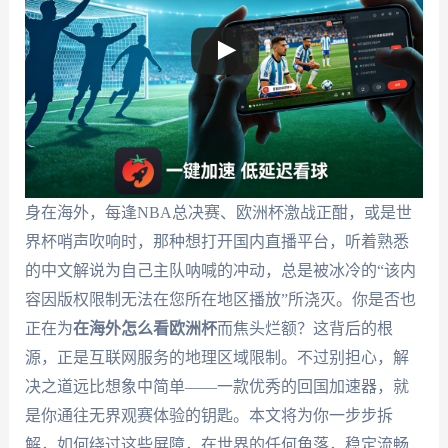
身在海外，每逢NBA总决赛、欧洲杯激战正酣，或是世
界杯哨声吹响时，那种想打开国内直播平台，听着熟悉
的中文解说为自己主队呐喊的冲动，总是被冰冷的“该内
容因版权限制无法在您所在地区播放”所浇灭。你是否也
正在为
在海外怎么看欧洲杯
而焦头烂额？这背后的根
源，正是互联网服务的地理区域限制。不过别担心，解
决之道远比想象中简单——一款优秀的回国加速器，就
是你通往无界观赛体验的钥匙。本文将为你一步步拆
解，如何绕过这些屏障，在世界的任何角落，稳定流畅