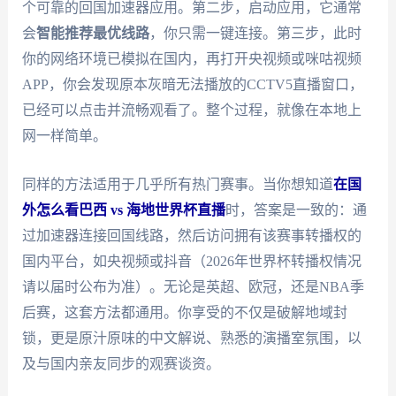
个可靠的回国加速器应用。第二步，启动应用，它通常
会
智能推荐最优线路
，你只需一键连接。第三步，此时
你的网络环境已模拟在国内，再打开央视频或咪咕视频
APP，你会发现原本灰暗无法播放的CCTV5直播窗口，
已经可以点击并流畅观看了。整个过程，就像在本地上
网一样简单。
同样的方法适用于几乎所有热门赛事。当你想知道
在国
外怎么看巴西 vs 海地世界杯直播
时，答案是一致的：通
过加速器连接回国线路，然后访问拥有该赛事转播权的
国内平台，如央视频或抖音（2026年世界杯转播权情况
请以届时公布为准）。无论是英超、欧冠，还是NBA季
后赛，这套方法都通用。你享受的不仅是破解地域封
锁，更是原汁原味的中文解说、熟悉的演播室氛围，以
及与国内亲友同步的观赛谈资。