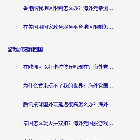
香港酷我地区限制怎么办？海外党亲测有效的回国加速方案来了
在美国用国家政务服务平台地区限制怎么办？海外华人必备的突破攻略（附追剧看片技巧）
游戏加速器回国
在欧洲可以打卡拉彼丘吗现在？海外党国服游戏加速器终极避坑指南
为什么香港玩不了我的世界？海外党国服游戏加速终极解决方案
腾讯桌球国外玩延迟很高怎么办？海外党亲测有效的国服游戏加速指南
泰国怎么玩火拼双扣？海外党国服游戏加速终极指南（附暗区突围植物大战僵尸实测）