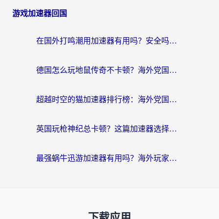
游戏加速器回国
在国外打鸣潮用加速器有用吗？安全吗？海外玩家国服游戏加速全指南
德国怎么玩地鼠传奇不卡顿？海外党国服游戏加速全攻略（含战双EVE实用指南）
超越时空的猫加速器排行榜：海外党国服游戏不卡顿的终极选择指南
英国玩枪神纪总卡顿？这篇加速器选择指南帮你告别延迟（附实测推荐）
最强蜗牛迅游加速器有用吗？海外玩家国服游戏加速避坑指南（附德国玩忍者必须死3流星蝴蝶剑解决办法）
下载应用