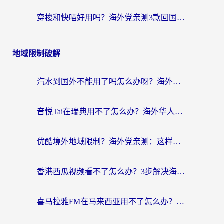
穿梭和快喵好用吗？海外党亲测3款回国加速器，附日本回国VPN避坑指南
地域限制破解
汽水到国外不能用了吗怎么办呀？海外党追剧看片的救星在这里！
音悦Tai在瑞典用不了怎么办？海外华人追剧听歌的实用指南
优酷境外地域限制？海外党亲测：这样看国内剧再也不卡（附3个实用场景解决）
香港西瓜视频看不了怎么办？3步解决海外追剧难题，附靠谱加速器推荐
喜马拉雅FM在马来西亚用不了怎么办？海外华人亲测有效的回国加速指南