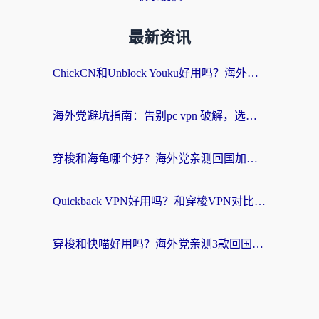
最新资讯
ChickCN和Unblock Youku好用吗？海外党亲测3款回国加速器，附iOS免费选择指南
海外党避坑指南：告别pc vpn 破解，选对回国加速器轻松访问国内资源
穿梭和海龟哪个好？海外党亲测回国加速器，附电脑免费VPN推荐
Quickback VPN好用吗？和穿梭VPN对比哪个回国效果更好？海外党必看的真实测评与选择指南
穿梭和快喵好用吗？海外党亲测3款回国加速器，附日本回国VPN避坑指南