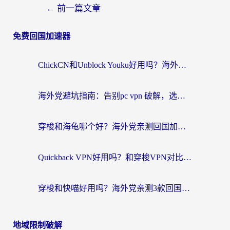
←
前一篇文章
免费回国加速器
ChickCN和Unblock Youku好用吗？海外党亲测3款回国加速器，附iOS免费选择指南
海外党避坑指南：告别pc vpn 破解，选对回国加速器轻松访问国内资源
穿梭和海龟哪个好？海外党亲测回国加速器，附电脑免费VPN推荐
Quickback VPN好用吗？和穿梭VPN对比哪个回国效果更好？海外党必看的真实测评与选择指南
穿梭和快喵好用吗？海外党亲测3款回国加速器，附日本回国VPN避坑指南
地域限制破解