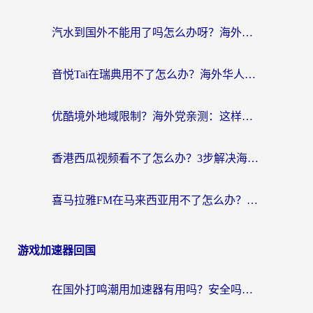
汽水到国外不能用了吗怎么办呀？海外党追剧看片的救星在这里！
音悦Tai在瑞典用不了怎么办？海外华人追剧听歌的实用指南
优酷境外地域限制？海外党亲测：这样看国内剧再也不卡（附3个实用场景解决）
香港西瓜视频看不了怎么办？3步解决海外追剧难题，附靠谱加速器推荐
喜马拉雅FM在马来西亚用不了怎么办？海外华人亲测有效的回国加速指南
游戏加速器回国
在国外打鸣潮用加速器有用吗？安全吗？海外玩家国服游戏加速全指南