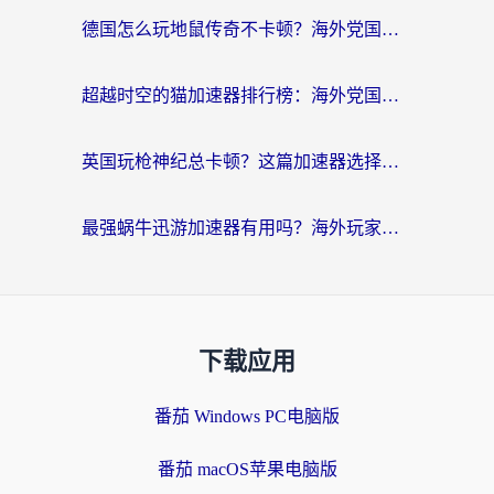
德国怎么玩地鼠传奇不卡顿？海外党国服游戏加速全攻略（含战双EVE实用指南）
超越时空的猫加速器排行榜：海外党国服游戏不卡顿的终极选择指南
英国玩枪神纪总卡顿？这篇加速器选择指南帮你告别延迟（附实测推荐）
最强蜗牛迅游加速器有用吗？海外玩家国服游戏加速避坑指南（附德国玩忍者必须死3流星蝴蝶剑解决办法）
下载应用
番茄 Windows PC电脑版
番茄 macOS苹果电脑版