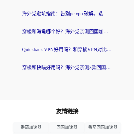
海外党避坑指南：告别pc vpn 破解，选对回国加速器轻松访问国内资源
穿梭和海龟哪个好？海外党亲测回国加速器，附电脑免费VPN推荐
Quickback VPN好用吗？和穿梭VPN对比哪个回国效果更好？海外党必看的真实测评与选择指南
穿梭和快喵好用吗？海外党亲测3款回国加速器，附日本回国VPN避坑指南
友情链接
番茄加速器
回国加速器
番茄回国加速器