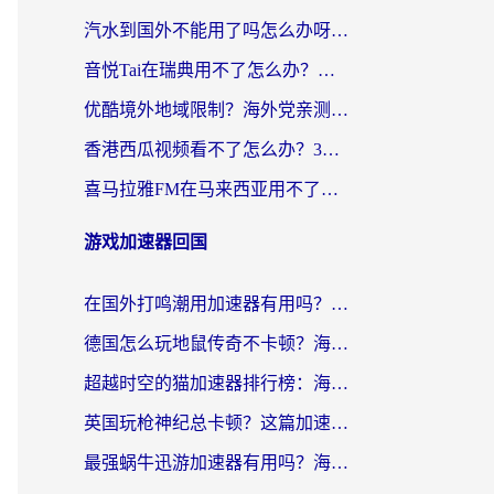
汽水到国外不能用了吗怎么办呀？海外党追剧看片的救星在这里！
音悦Tai在瑞典用不了怎么办？海外华人追剧听歌的实用指南
优酷境外地域限制？海外党亲测：这样看国内剧再也不卡（附3个实用场景解决）
香港西瓜视频看不了怎么办？3步解决海外追剧难题，附靠谱加速器推荐
喜马拉雅FM在马来西亚用不了怎么办？海外华人亲测有效的回国加速指南
游戏加速器回国
在国外打鸣潮用加速器有用吗？安全吗？海外玩家国服游戏加速全指南
德国怎么玩地鼠传奇不卡顿？海外党国服游戏加速全攻略（含战双EVE实用指南）
超越时空的猫加速器排行榜：海外党国服游戏不卡顿的终极选择指南
英国玩枪神纪总卡顿？这篇加速器选择指南帮你告别延迟（附实测推荐）
最强蜗牛迅游加速器有用吗？海外玩家国服游戏加速避坑指南（附德国玩忍者必须死3流星蝴蝶剑解决办法）