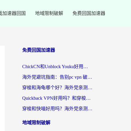
戏加速器回国
地域限制破解
免费回国加速器
免费回国加速器
ChickCN和Unblock Youku好用吗？海外党亲测3款回国加速器，附iOS免费选择指南
海外党避坑指南：告别pc vpn 破解，选对回国加速器轻松访问国内资源
穿梭和海龟哪个好？海外党亲测回国加速器，附电脑免费VPN推荐
Quickback VPN好用吗？和穿梭VPN对比哪个回国效果更好？海外党必看的真实测评与选择指南
穿梭和快喵好用吗？海外党亲测3款回国加速器，附日本回国VPN避坑指南
地域限制破解