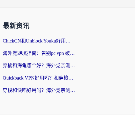
最新资讯
ChickCN和Unblock Youku好用吗？海外党亲测3款回国加速器，附iOS免费选择指南
海外党避坑指南：告别pc vpn 破解，选对回国加速器轻松访问国内资源
穿梭和海龟哪个好？海外党亲测回国加速器，附电脑免费VPN推荐
Quickback VPN好用吗？和穿梭VPN对比哪个回国效果更好？海外党必看的真实测评与选择指南
穿梭和快喵好用吗？海外党亲测3款回国加速器，附日本回国VPN避坑指南