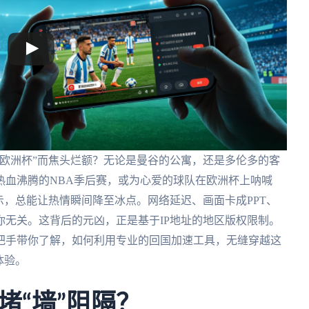
欧洲杯”而焦头烂额？无论是曼谷的公寓，还是多伦多的客
热血沸腾的NBA季后赛，或为心爱的球队在欧洲杯上呐喊
示，总能让热情瞬间降至冰点。网络延迟、画面卡成PPT、
无关。这背后的元凶，正是基于IP地址的地区版权限制。
把手带你了解，如何利用专业的回国加速工具，无缝穿越这
体验。
堵“墙”阻隔？