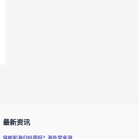
最新资讯
穿梭和海归好用吗？海外党亲测：3步选对回国加速器，无缝刷国内剧玩手游