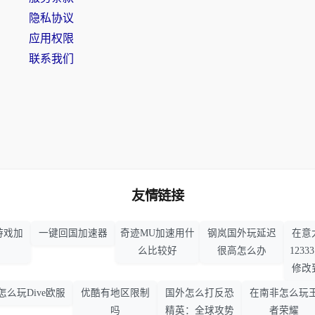
隐私协议
应用权限
联系我们
友情链接
游戏加
一键回国加速器
奇迹MU加速用什
钢岚国外玩延迟
在意
么比较好
很高怎么办
123
修改
怎么玩Dive欧服
优酷有地区限制
国外怎么打反恐
在南非怎么玩
吗
精英：全球攻势
者荣耀