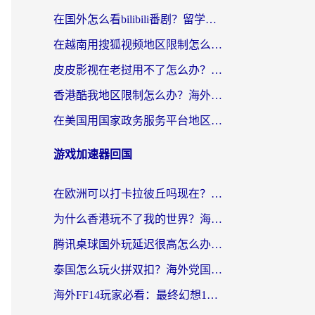
在国外怎么看bilibili番剧？留学生亲测有效的地域限制突破指南（附酷我酷狗音乐解决方法）
在越南用搜狐视频地区限制怎么办？3招解决海外看国内剧难题（附西瓜视频CCTV观看技巧）
皮皮影视在老挝用不了怎么办？3步解决海外看国内影视&财经的痛点
香港酷我地区限制怎么办？海外党亲测有效的回国加速方案来了
在美国用国家政务服务平台地区限制怎么办？海外华人必备的突破攻略（附追剧看片技巧）
游戏加速器回国
在欧洲可以打卡拉彼丘吗现在？海外党国服游戏加速器终极避坑指南
为什么香港玩不了我的世界？海外党国服游戏加速终极解决方案
腾讯桌球国外玩延迟很高怎么办？海外党亲测有效的国服游戏加速指南
泰国怎么玩火拼双扣？海外党国服游戏加速终极指南（附暗区突围植物大战僵尸实测）
海外FF14玩家必看：最终幻想14国外加速器下载安装全攻略+卡顿解决秘籍