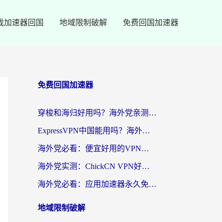
戏加速器回国
地域限制破解
免费回国加速器
免费回国加速器
穿梭和海归好用吗？海外党亲测：3步选对回国加速器，无缝刷国内剧玩手游
ExpressVPN中国能用吗？海外党翻回国内的加速器选择指南（附番茄加速器实测）
海外党必看：便宜好用的VPN怎么选？3步解决回国访问难题+Steam改区技巧
海外党实测：ChickCN VPN好用吗？和OurPlay VPN对比哪个回国效果更好？附避坑指南
海外党必看：应用加速器永久免费版真的靠谱吗？教你选对回国加速器无缝刷国内资源
地域限制破解