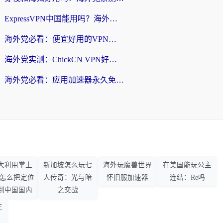
ExpressVPN中国能用吗？海外党翻回国内的加速器选择指南（附番茄加速器实测）
海外党必看：便宜好用的VPN怎么选？3步解决回国访问难题+Steam改区技巧
海外党实测：ChickCN VPN好用吗？和OurPlay VPN对比哪个回国效果更好？附避坑指南
海外党必看：应用加速器永久免费版真的靠谱吗？教你选对回国加速器无缝刷国内资源
大利用掌上
新加坡怎么玩七
海外玩魔兽世界
在美国能玩公主
33怎么把定位
人传奇：光与暗
怀旧服加速器
连结：Re吗
到中国国内
之交战
王