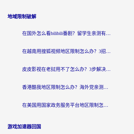
地域限制破解
在国外怎么看bilibili番剧？留学生亲测有效的地域限制突破指南（附酷我酷狗音乐解决方法）
在越南用搜狐视频地区限制怎么办？3招解决海外看国内剧难题（附西瓜视频CCTV观看技巧）
皮皮影视在老挝用不了怎么办？3步解决海外看国内影视&财经的痛点
香港酷我地区限制怎么办？海外党亲测有效的回国加速方案来了
在美国用国家政务服务平台地区限制怎么办？海外华人必备的突破攻略（附追剧看片技巧）
游戏加速器回国