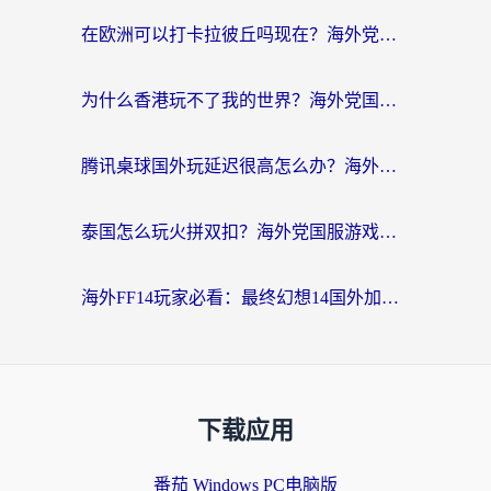
在欧洲可以打卡拉彼丘吗现在？海外党国服游戏加速器终极避坑指南
为什么香港玩不了我的世界？海外党国服游戏加速终极解决方案
腾讯桌球国外玩延迟很高怎么办？海外党亲测有效的国服游戏加速指南
泰国怎么玩火拼双扣？海外党国服游戏加速终极指南（附暗区突围植物大战僵尸实测）
海外FF14玩家必看：最终幻想14国外加速器下载安装全攻略+卡顿解决秘籍
下载应用
番茄 Windows PC电脑版