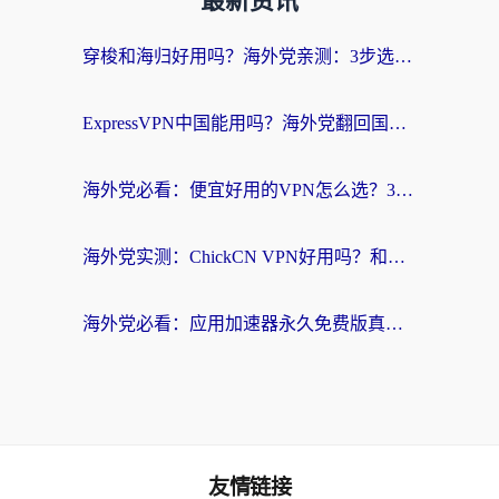
最新资讯
穿梭和海归好用吗？海外党亲测：3步选对回国加速器，无缝刷国内剧玩手游
ExpressVPN中国能用吗？海外党翻回国内的加速器选择指南（附番茄加速器实测）
海外党必看：便宜好用的VPN怎么选？3步解决回国访问难题+Steam改区技巧
海外党实测：ChickCN VPN好用吗？和OurPlay VPN对比哪个回国效果更好？附避坑指南
海外党必看：应用加速器永久免费版真的靠谱吗？教你选对回国加速器无缝刷国内资源
友情链接