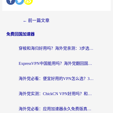
←
前一篇文章
免费回国加速器
穿梭和海归好用吗？海外党亲测：3步选对回国加速器，无缝刷国内剧玩手游
ExpressVPN中国能用吗？海外党翻回国内的加速器选择指南（附番茄加速器实测）
海外党必看：便宜好用的VPN怎么选？3步解决回国访问难题+Steam改区技巧
海外党实测：ChickCN VPN好用吗？和OurPlay VPN对比哪个回国效果更好？附避坑指南
海外党必看：应用加速器永久免费版真的靠谱吗？教你选对回国加速器无缝刷国内资源