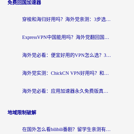
免费回国加速器
穿梭和海归好用吗？海外党亲测：3步选对回国加速器，无缝刷国内剧玩手游
ExpressVPN中国能用吗？海外党翻回国内的加速器选择指南（附番茄加速器实测）
海外党必看：便宜好用的VPN怎么选？3步解决回国访问难题+Steam改区技巧
海外党实测：ChickCN VPN好用吗？和OurPlay VPN对比哪个回国效果更好？附避坑指南
海外党必看：应用加速器永久免费版真的靠谱吗？教你选对回国加速器无缝刷国内资源
地域限制破解
在国外怎么看bilibili番剧？留学生亲测有效的地域限制突破指南（附酷我酷狗音乐解决方法）