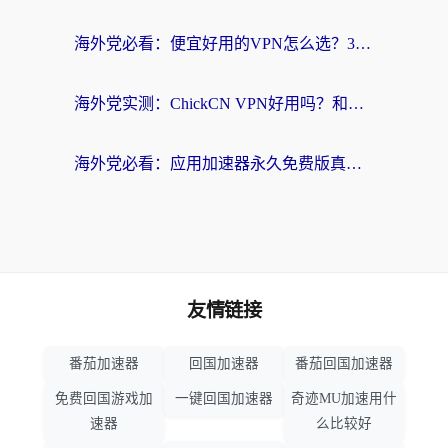
海外党必看：便宜好用的VPN怎么选？3步解决回国访问难题+Steam改区技巧
海外党实测：ChickCN VPN好用吗？和OurPlay VPN对比哪个回国效果更好？附避坑指南
海外党必看：应用加速器永久免费版真的靠谱吗？教你选对回国加速器无缝刷国内资源
友情链接
番茄加速器
回国加速器
番茄回国加速器
免费回国游戏加
一键回国加速器
奇迹MU加速用什
速器
么比较好