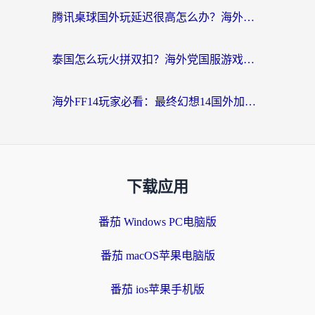
腾讯桌球国外玩延迟很高怎么办？海外党亲测有效的国服游戏加速指南
泰国怎么玩火拼双扣？海外党国服游戏加速终极指南（附暗区突围植物大战僵尸实测）
海外FF14玩家必看：最终幻想14国外加速器下载安装全攻略+卡顿解决秘籍
下载应用
番茄 Windows PC电脑版
番茄 macOS苹果电脑版
番茄 ios苹果手机版