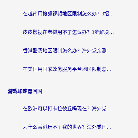
在越南用搜狐视频地区限制怎么办？3招解决海外看国内剧难题（附西瓜视频CCTV观看技巧）
皮皮影视在老挝用不了怎么办？3步解决海外看国内影视&财经的痛点
香港酷我地区限制怎么办？海外党亲测有效的回国加速方案来了
在美国用国家政务服务平台地区限制怎么办？海外华人必备的突破攻略（附追剧看片技巧）
游戏加速器回国
在欧洲可以打卡拉彼丘吗现在？海外党国服游戏加速器终极避坑指南
为什么香港玩不了我的世界？海外党国服游戏加速终极解决方案