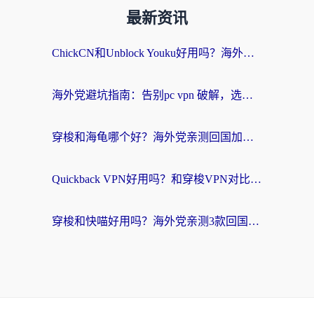
最新资讯
ChickCN和Unblock Youku好用吗？海外党亲测3款回国加速器，附iOS免费选择指南
海外党避坑指南：告别pc vpn 破解，选对回国加速器轻松访问国内资源
穿梭和海龟哪个好？海外党亲测回国加速器，附电脑免费VPN推荐
Quickback VPN好用吗？和穿梭VPN对比哪个回国效果更好？海外党必看的真实测评与选择指南
穿梭和快喵好用吗？海外党亲测3款回国加速器，附日本回国VPN避坑指南