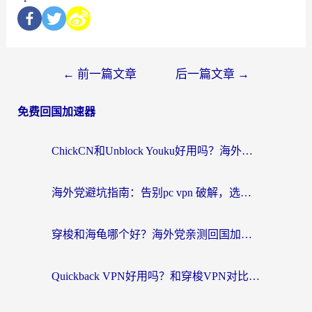
←
前一篇文章
后一篇文章
→
免费回国加速器
ChickCN和Unblock Youku好用吗？海外党亲测3款回国加速器，附iOS免费选择指南
海外党避坑指南：告别pc vpn 破解，选对回国加速器轻松访问国内资源
穿梭和海龟哪个好？海外党亲测回国加速器，附电脑免费VPN推荐
Quickback VPN好用吗？和穿梭VPN对比哪个回国效果更好？海外党必看的真实测评与选择指南