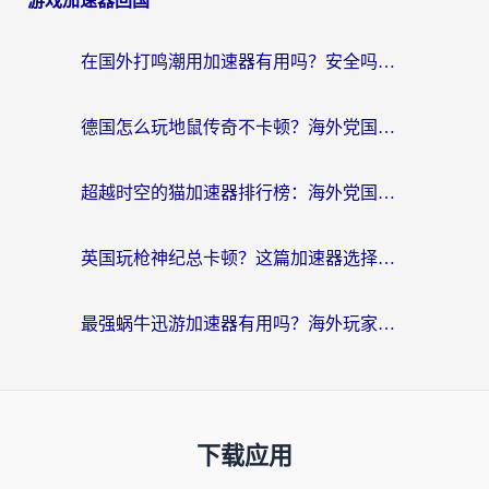
游戏加速器回国
在国外打鸣潮用加速器有用吗？安全吗？海外玩家国服游戏加速全指南
德国怎么玩地鼠传奇不卡顿？海外党国服游戏加速全攻略（含战双EVE实用指南）
超越时空的猫加速器排行榜：海外党国服游戏不卡顿的终极选择指南
英国玩枪神纪总卡顿？这篇加速器选择指南帮你告别延迟（附实测推荐）
最强蜗牛迅游加速器有用吗？海外玩家国服游戏加速避坑指南（附德国玩忍者必须死3流星蝴蝶剑解决办法）
下载应用