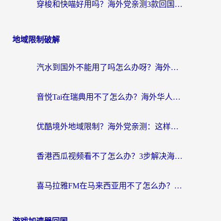
穿梭和快喵好用吗？海外党亲测3款回国加速器，附日本回国VPN避坑指南
地域限制破解
汽水到国外不能用了吗怎么办呀？海外党追剧看片的救星在这里！
音悦Tai在瑞典用不了怎么办？海外华人追剧听歌的实用指南
优酷境外地域限制？海外党亲测：这样看国内剧再也不卡（附3个实用场景解决）
香港西瓜视频看不了怎么办？3步解决海外追剧难题，附靠谱加速器推荐
喜马拉雅FM在马来西亚用不了怎么办？海外华人亲测有效的回国加速指南