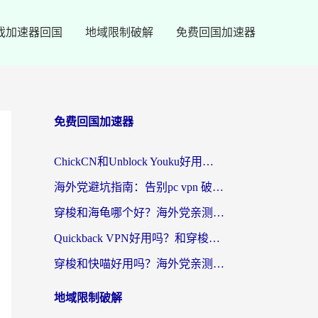
戏加速器回国
地域限制破解
免费回国加速器
免费回国加速器
ChickCN和Unblock Youku好用吗？海外党亲测3款回国加速器，附iOS免费选择指南
海外党避坑指南：告别pc vpn 破解，选对回国加速器轻松访问国内资源
穿梭和海龟哪个好？海外党亲测回国加速器，附电脑免费VPN推荐
Quickback VPN好用吗？和穿梭VPN对比哪个回国效果更好？海外党必看的真实测评与选择指南
穿梭和快喵好用吗？海外党亲测3款回国加速器，附日本回国VPN避坑指南
地域限制破解