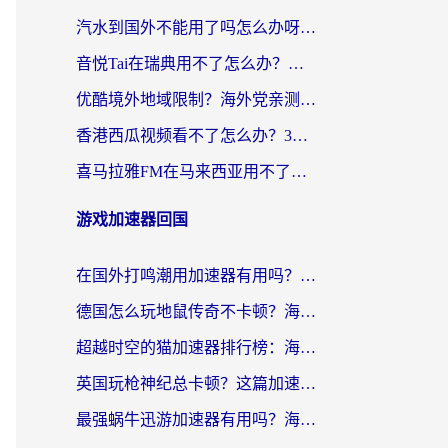
汽水到国外不能用了吗怎么办呀？海外党追剧看片的救星在这里！
音悦Tai在瑞典用不了怎么办？海外华人追剧听歌的实用指南
优酷境外地域限制？海外党亲测：这样看国内剧再也不卡（附3个实用场景解决）
香港西瓜视频看不了怎么办？3步解决海外追剧难题，附靠谱加速器推荐
喜马拉雅FM在马来西亚用不了怎么办？海外华人亲测有效的回国加速指南
游戏加速器回国
在国外打鸣潮用加速器有用吗？安全吗？海外玩家国服游戏加速全指南
德国怎么玩地鼠传奇不卡顿？海外党国服游戏加速全攻略（含战双EVE实用指南）
超越时空的猫加速器排行榜：海外党国服游戏不卡顿的终极选择指南
英国玩枪神纪总卡顿？这篇加速器选择指南帮你告别延迟（附实测推荐）
最强蜗牛迅游加速器有用吗？海外玩家国服游戏加速避坑指南（附德国玩忍者必须死3流星蝴蝶剑解决办法）