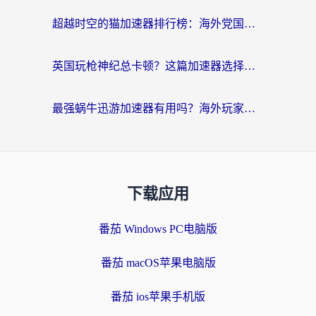
超越时空的猫加速器排行榜：海外党国服游戏不卡顿的终极选择指南
英国玩枪神纪总卡顿？这篇加速器选择指南帮你告别延迟（附实测推荐）
最强蜗牛迅游加速器有用吗？海外玩家国服游戏加速避坑指南（附德国玩忍者必须死3流星蝴蝶剑解决办法）
下载应用
番茄 Windows PC电脑版
番茄 macOS苹果电脑版
番茄 ios苹果手机版