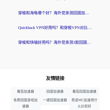
穿梭和海龟哪个好？海外党亲测回国加速器，附电脑免费VPN推荐
Quickback VPN好用吗？和穿梭VPN对比哪个回国效果更好？海外党必看的真实测评与选择指南
穿梭和快喵好用吗？海外党亲测3款回国加速器，附日本回国VPN避坑指南
友情链接
番茄加速器
回国加速器
番茄回国加速器
免费回国游戏加
一键回国加速器
奇迹MU加速用什
速器
么比较好