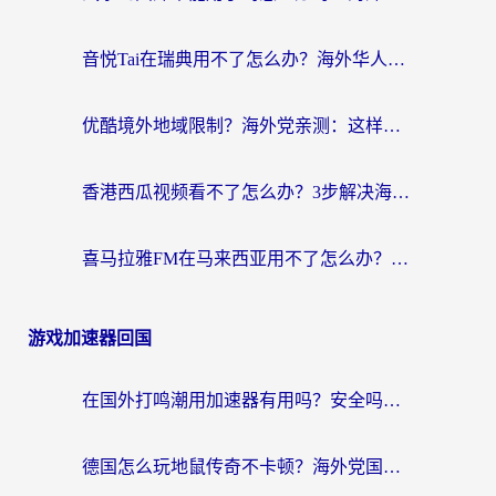
音悦Tai在瑞典用不了怎么办？海外华人追剧听歌的实用指南
优酷境外地域限制？海外党亲测：这样看国内剧再也不卡（附3个实用场景解决）
香港西瓜视频看不了怎么办？3步解决海外追剧难题，附靠谱加速器推荐
喜马拉雅FM在马来西亚用不了怎么办？海外华人亲测有效的回国加速指南
游戏加速器回国
在国外打鸣潮用加速器有用吗？安全吗？海外玩家国服游戏加速全指南
德国怎么玩地鼠传奇不卡顿？海外党国服游戏加速全攻略（含战双EVE实用指南）