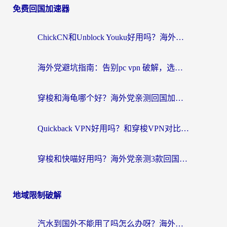
免费回国加速器
ChickCN和Unblock Youku好用吗？海外党亲测3款回国加速器，附iOS免费选择指南
海外党避坑指南：告别pc vpn 破解，选对回国加速器轻松访问国内资源
穿梭和海龟哪个好？海外党亲测回国加速器，附电脑免费VPN推荐
Quickback VPN好用吗？和穿梭VPN对比哪个回国效果更好？海外党必看的真实测评与选择指南
穿梭和快喵好用吗？海外党亲测3款回国加速器，附日本回国VPN避坑指南
地域限制破解
汽水到国外不能用了吗怎么办呀？海外党追剧看片的救星在这里！