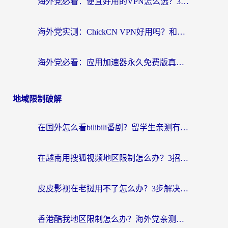
海外党必看：便宜好用的VPN怎么选？3步解决回国访问难题+Steam改区技巧
海外党实测：ChickCN VPN好用吗？和OurPlay VPN对比哪个回国效果更好？附避坑指南
海外党必看：应用加速器永久免费版真的靠谱吗？教你选对回国加速器无缝刷国内资源
地域限制破解
在国外怎么看bilibili番剧？留学生亲测有效的地域限制突破指南（附酷我酷狗音乐解决方法）
在越南用搜狐视频地区限制怎么办？3招解决海外看国内剧难题（附西瓜视频CCTV观看技巧）
皮皮影视在老挝用不了怎么办？3步解决海外看国内影视&财经的痛点
香港酷我地区限制怎么办？海外党亲测有效的回国加速方案来了