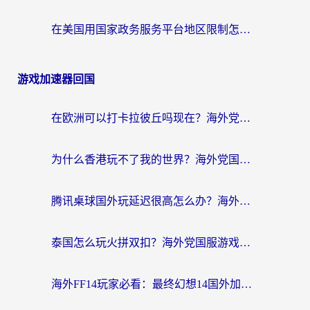
在美国用国家政务服务平台地区限制怎么办？海外华人必备的突破攻略（附追剧看片技巧）
游戏加速器回国
在欧洲可以打卡拉彼丘吗现在？海外党国服游戏加速器终极避坑指南
为什么香港玩不了我的世界？海外党国服游戏加速终极解决方案
腾讯桌球国外玩延迟很高怎么办？海外党亲测有效的国服游戏加速指南
泰国怎么玩火拼双扣？海外党国服游戏加速终极指南（附暗区突围植物大战僵尸实测）
海外FF14玩家必看：最终幻想14国外加速器下载安装全攻略+卡顿解决秘籍