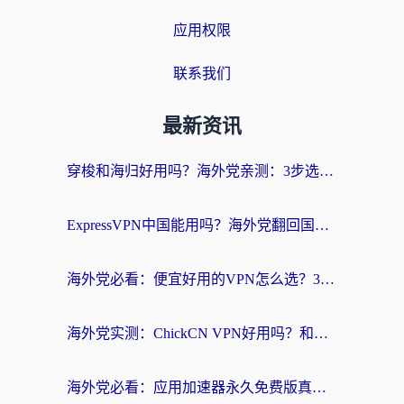
应用权限
联系我们
最新资讯
穿梭和海归好用吗？海外党亲测：3步选对回国加速器，无缝刷国内剧玩手游
ExpressVPN中国能用吗？海外党翻回国内的加速器选择指南（附番茄加速器实测）
海外党必看：便宜好用的VPN怎么选？3步解决回国访问难题+Steam改区技巧
海外党实测：ChickCN VPN好用吗？和OurPlay VPN对比哪个回国效果更好？附避坑指南
海外党必看：应用加速器永久免费版真的靠谱吗？教你选对回国加速器无缝刷国内资源