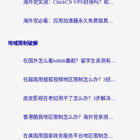
海外党实测：ChickCN VPN好用吗？和OurPlay VPN对比哪个回国效果更好？附避坑指南
海外党必看：应用加速器永久免费版真的靠谱吗？教你选对回国加速器无缝刷国内资源
地域限制破解
在国外怎么看bilibili番剧？留学生亲测有效的地域限制突破指南（附酷我酷狗音乐解决方法）
在越南用搜狐视频地区限制怎么办？3招解决海外看国内剧难题（附西瓜视频CCTV观看技巧）
皮皮影视在老挝用不了怎么办？3步解决海外看国内影视&财经的痛点
香港酷我地区限制怎么办？海外党亲测有效的回国加速方案来了
在美国用国家政务服务平台地区限制怎么办？海外华人必备的突破攻略（附追剧看片技巧）