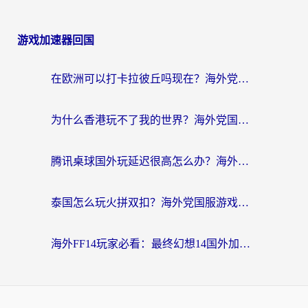
游戏加速器回国
在欧洲可以打卡拉彼丘吗现在？海外党国服游戏加速器终极避坑指南
为什么香港玩不了我的世界？海外党国服游戏加速终极解决方案
腾讯桌球国外玩延迟很高怎么办？海外党亲测有效的国服游戏加速指南
泰国怎么玩火拼双扣？海外党国服游戏加速终极指南（附暗区突围植物大战僵尸实测）
海外FF14玩家必看：最终幻想14国外加速器下载安装全攻略+卡顿解决秘籍