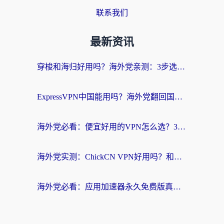
联系我们
最新资讯
穿梭和海归好用吗？海外党亲测：3步选对回国加速器，无缝刷国内剧玩手游
ExpressVPN中国能用吗？海外党翻回国内的加速器选择指南（附番茄加速器实测）
海外党必看：便宜好用的VPN怎么选？3步解决回国访问难题+Steam改区技巧
海外党实测：ChickCN VPN好用吗？和OurPlay VPN对比哪个回国效果更好？附避坑指南
海外党必看：应用加速器永久免费版真的靠谱吗？教你选对回国加速器无缝刷国内资源