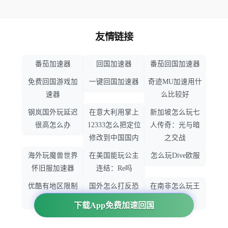
友情链接
番茄加速器
回国加速器
番茄回国加速器
免费回国游戏加
一键回国加速器
奇迹MU加速用什
速器
么比较好
钢岚国外玩延迟
在意大利用掌上
新加坡怎么玩七
很高怎么办
12333怎么把定位
人传奇：光与暗
修改到中国国内
之交战
海外玩魔兽世界
在美国能玩公主
怎么玩Dive欧服
怀旧服加速器
连结：Re吗
优酷有地区限制
国外怎么打反恐
在南非怎么玩王
吗
精英：全球攻势
者荣耀
下载App免费加速回国