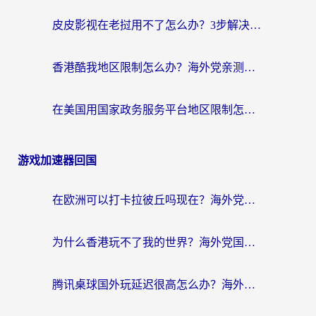
皮皮影视在老挝用不了怎么办？3步解决海外看国内影视&财经的痛点
香港酷我地区限制怎么办？海外党亲测有效的回国加速方案来了
在美国用国家政务服务平台地区限制怎么办？海外华人必备的突破攻略（附追剧看片技巧）
游戏加速器回国
在欧洲可以打卡拉彼丘吗现在？海外党国服游戏加速器终极避坑指南
为什么香港玩不了我的世界？海外党国服游戏加速终极解决方案
腾讯桌球国外玩延迟很高怎么办？海外党亲测有效的国服游戏加速指南