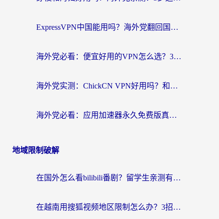
ExpressVPN中国能用吗？海外党翻回国内的加速器选择指南（附番茄加速器实测）
海外党必看：便宜好用的VPN怎么选？3步解决回国访问难题+Steam改区技巧
海外党实测：ChickCN VPN好用吗？和OurPlay VPN对比哪个回国效果更好？附避坑指南
海外党必看：应用加速器永久免费版真的靠谱吗？教你选对回国加速器无缝刷国内资源
地域限制破解
在国外怎么看bilibili番剧？留学生亲测有效的地域限制突破指南（附酷我酷狗音乐解决方法）
在越南用搜狐视频地区限制怎么办？3招解决海外看国内剧难题（附西瓜视频CCTV观看技巧）