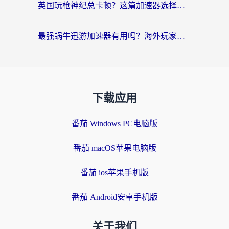
英国玩枪神纪总卡顿？这篇加速器选择指南帮你告别延迟（附实测推荐）
最强蜗牛迅游加速器有用吗？海外玩家国服游戏加速避坑指南（附德国玩忍者必须死3流星蝴蝶剑解决办法）
下载应用
番茄 Windows PC电脑版
番茄 macOS苹果电脑版
番茄 ios苹果手机版
番茄 Android安卓手机版
关于我们