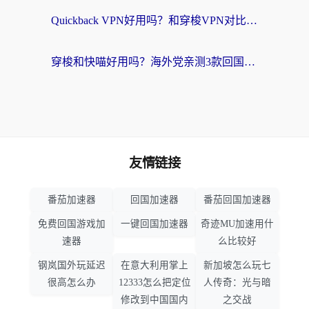
Quickback VPN好用吗？和穿梭VPN对比哪个回国效果更好？海外党必看的真实测评与选择指南
穿梭和快喵好用吗？海外党亲测3款回国加速器，附日本回国VPN避坑指南
友情链接
番茄加速器
回国加速器
番茄回国加速器
免费回国游戏加
一键回国加速器
奇迹MU加速用什
速器
么比较好
钢岚国外玩延迟
在意大利用掌上
新加坡怎么玩七
很高怎么办
12333怎么把定位
人传奇：光与暗
修改到中国国内
之交战