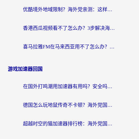
优酷境外地域限制？海外党亲测：这样看国内剧再也不卡（附3个实用场景解决）
香港西瓜视频看不了怎么办？3步解决海外追剧难题，附靠谱加速器推荐
喜马拉雅FM在马来西亚用不了怎么办？海外华人亲测有效的回国加速指南
游戏加速器回国
在国外打鸣潮用加速器有用吗？安全吗？海外玩家国服游戏加速全指南
德国怎么玩地鼠传奇不卡顿？海外党国服游戏加速全攻略（含战双EVE实用指南）
超越时空的猫加速器排行榜：海外党国服游戏不卡顿的终极选择指南