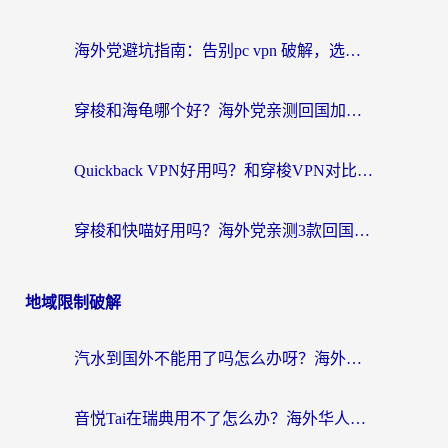
海外党避坑指南：告别pc vpn 破解，选对回国加速器轻松访问国内资源
穿梭和海龟哪个好？海外党亲测回国加速器，附电脑免费VPN推荐
Quickback VPN好用吗？和穿梭VPN对比哪个回国效果更好？海外党必看的真实测评与选择指南
穿梭和快喵好用吗？海外党亲测3款回国加速器，附日本回国VPN避坑指南
地域限制破解
汽水到国外不能用了吗怎么办呀？海外党追剧看片的救星在这里！
音悦Tai在瑞典用不了怎么办？海外华人追剧听歌的实用指南