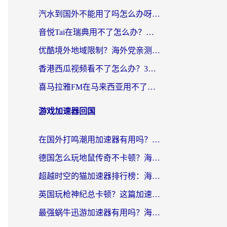
汽水到国外不能用了吗怎么办呀？海外党追剧看片的救星在这里！
音悦Tai在瑞典用不了怎么办？海外华人追剧听歌的实用指南
优酷境外地域限制？海外党亲测：这样看国内剧再也不卡（附3个实用场景解决）
香港西瓜视频看不了怎么办？3步解决海外追剧难题，附靠谱加速器推荐
喜马拉雅FM在马来西亚用不了怎么办？海外华人亲测有效的回国加速指南
游戏加速器回国
在国外打鸣潮用加速器有用吗？安全吗？海外玩家国服游戏加速全指南
德国怎么玩地鼠传奇不卡顿？海外党国服游戏加速全攻略（含战双EVE实用指南）
超越时空的猫加速器排行榜：海外党国服游戏不卡顿的终极选择指南
英国玩枪神纪总卡顿？这篇加速器选择指南帮你告别延迟（附实测推荐）
最强蜗牛迅游加速器有用吗？海外玩家国服游戏加速避坑指南（附德国玩忍者必须死3流星蝴蝶剑解决办法）