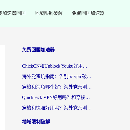
戏加速器回国
地域限制破解
免费回国加速器
免费回国加速器
ChickCN和Unblock Youku好用吗？海外党亲测3款回国加速器，附iOS免费选择指南
海外党避坑指南：告别pc vpn 破解，选对回国加速器轻松访问国内资源
穿梭和海龟哪个好？海外党亲测回国加速器，附电脑免费VPN推荐
Quickback VPN好用吗？和穿梭VPN对比哪个回国效果更好？海外党必看的真实测评与选择指南
穿梭和快喵好用吗？海外党亲测3款回国加速器，附日本回国VPN避坑指南
地域限制破解