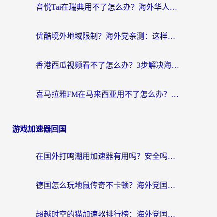
音悦Tai在瑞典用不了怎么办？海外华人追剧听歌的实用指南
优酷境外地域限制？海外党亲测：这样看国内剧再也不卡（附3个实用场景解决）
香港西瓜视频看不了怎么办？3步解决海外追剧难题，附靠谱加速器推荐
喜马拉雅FM在马来西亚用不了怎么办？海外华人亲测有效的回国加速指南
游戏加速器回国
在国外打鸣潮用加速器有用吗？安全吗？海外玩家国服游戏加速全指南
德国怎么玩地鼠传奇不卡顿？海外党国服游戏加速全攻略（含战双EVE实用指南）
超越时空的猫加速器排行榜：海外党国服游戏不卡顿的终极选择指南