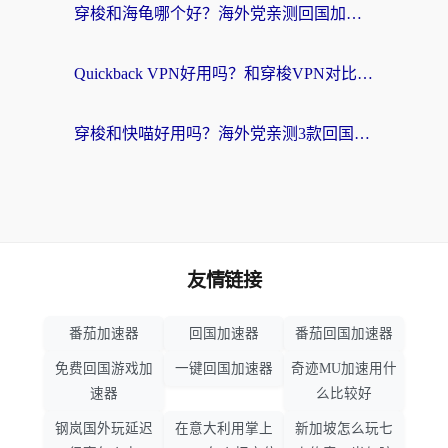
穿梭和海龟哪个好？海外党亲测回国加速器，附电脑免费VPN推荐
Quickback VPN好用吗？和穿梭VPN对比哪个回国效果更好？海外党必看的真实测评与选择指南
穿梭和快喵好用吗？海外党亲测3款回国加速器，附日本回国VPN避坑指南
友情链接
番茄加速器
回国加速器
番茄回国加速器
免费回国游戏加
一键回国加速器
奇迹MU加速用什
速器
么比较好
钢岚国外玩延迟
在意大利用掌上
新加坡怎么玩七