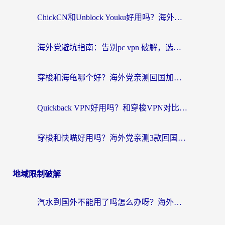
ChickCN和Unblock Youku好用吗？海外党亲测3款回国加速器，附iOS免费选择指南
海外党避坑指南：告别pc vpn 破解，选对回国加速器轻松访问国内资源
穿梭和海龟哪个好？海外党亲测回国加速器，附电脑免费VPN推荐
Quickback VPN好用吗？和穿梭VPN对比哪个回国效果更好？海外党必看的真实测评与选择指南
穿梭和快喵好用吗？海外党亲测3款回国加速器，附日本回国VPN避坑指南
地域限制破解
汽水到国外不能用了吗怎么办呀？海外党追剧看片的救星在这里！