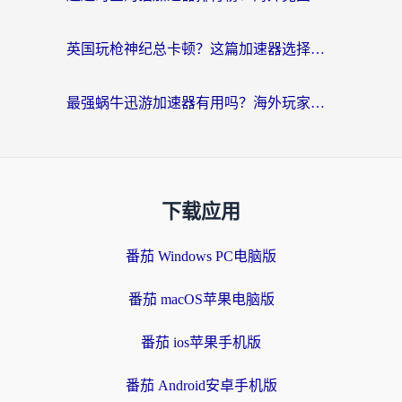
英国玩枪神纪总卡顿？这篇加速器选择指南帮你告别延迟（附实测推荐）
最强蜗牛迅游加速器有用吗？海外玩家国服游戏加速避坑指南（附德国玩忍者必须死3流星蝴蝶剑解决办法）
下载应用
番茄 Windows PC电脑版
番茄 macOS苹果电脑版
番茄 ios苹果手机版
番茄 Android安卓手机版