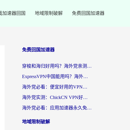
戏加速器回国
地域限制破解
免费回国加速器
免费回国加速器
穿梭和海归好用吗？海外党亲测：3步选对回国加速器，无缝刷国内剧玩手游
ExpressVPN中国能用吗？海外党翻回国内的加速器选择指南（附番茄加速器实测）
海外党必看：便宜好用的VPN怎么选？3步解决回国访问难题+Steam改区技巧
海外党实测：ChickCN VPN好用吗？和OurPlay VPN对比哪个回国效果更好？附避坑指南
海外党必看：应用加速器永久免费版真的靠谱吗？教你选对回国加速器无缝刷国内资源
地域限制破解