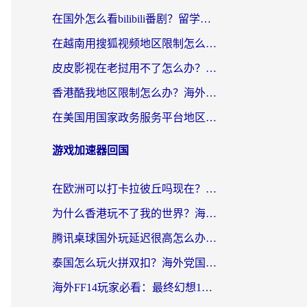
在国外怎么看bilibili番剧？留学生亲测有效的地域限制突破指南（附酷我酷狗音乐解决方法）
在越南用搜狐视频地区限制怎么办？3招解决海外看国内剧难题（附西瓜视频CCTV观看技巧）
皮皮影视在老挝用不了怎么办？3步解决海外看国内影视&财经的痛点
香港酷我地区限制怎么办？海外党亲测有效的回国加速方案来了
在美国用国家政务服务平台地区限制怎么办？海外华人必备的突破攻略（附追剧看片技巧）
游戏加速器回国
在欧洲可以打卡拉彼丘吗现在？海外党国服游戏加速器终极避坑指南
为什么香港玩不了我的世界？海外党国服游戏加速终极解决方案
腾讯桌球国外玩延迟很高怎么办？海外党亲测有效的国服游戏加速指南
泰国怎么玩火拼双扣？海外党国服游戏加速终极指南（附暗区突围植物大战僵尸实测）
海外FF14玩家必看：最终幻想14国外加速器下载安装全攻略+卡顿解决秘籍